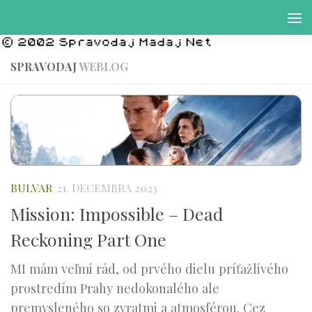
Preskočiť na obsah
SPRAVODAJ
WEBLOG
BULVAR
21. DECEMBRA 2023
Mission: Impossible – Dead
Reckoning Part One
MI mám veľmi rád, od prvého dielu príťažlivého
prostredím Prahy nedokonalého ale
premysleného so zvratmi a atmosférou. Cez