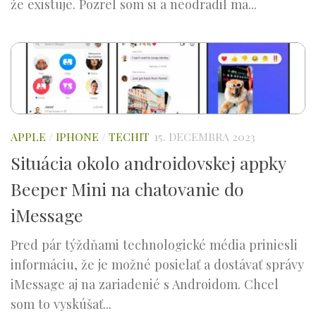
že existuje. Pozrel som si a neodradil ma...
APPLE
/
IPHONE
/
TECHIT
15. DECEMBRA 2023
Situácia okolo androidovskej appky
Beeper Mini na chatovanie do
iMessage
Pred pár týždňami technologické média priniesli
informáciu, že je možné posielať a dostávať správy
iMessage aj na zariadenié s Androidom. Chcel
som to vyskúšať...