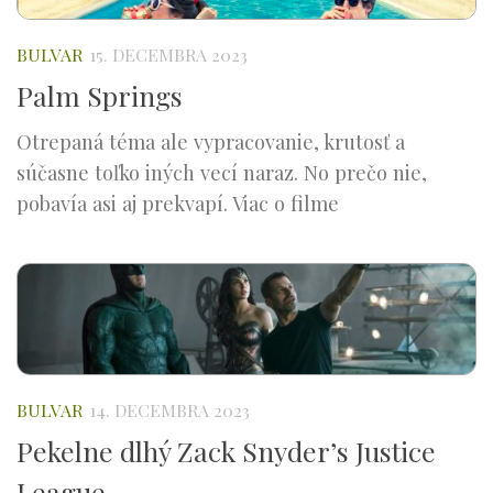
BULVAR
15. DECEMBRA 2023
Palm Springs
Otrepaná téma ale vypracovanie, krutosť a
súčasne toľko iných vecí naraz. No prečo nie,
pobavía asi aj prekvapí. Viac o filme
BULVAR
14. DECEMBRA 2023
Pekelne dlhý Zack Snyder’s Justice
League