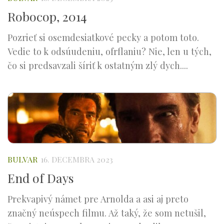
Robocop, 2014
Pozrieť si osemdesiatkové pecky a potom toto.
Vedie to k odsúudeniu, ofrflaniu? Nie, len u tých,
čo si predsavzali šíriť k ostatným zlý dych....
BULVAR
16. DECEMBRA 2023
End of Days
Prekvapivý námet pre Arnolda a asi aj preto
značný neúspech filmu. Až taký, že som netušil,