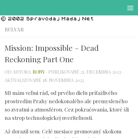
Preskočiť na obsah
BULVAR
Mission: Impossible – Dead
Reckoning Part One
OD AUTORA:
RONY
· PUBLIKOVANÉ
21. DECEMBRA 2023
·
AKTUALIZOVANÉ
18. NOVEMBRA 2023
MI mám veľmi rád, od prvého dielu príťažlivého
prostredím Prahy nedokonalého ale premysleného
so zvratmi a atmosférou. Cez pokračovania, ktoré šli
na strop technologickej uveriteľnosti.
Až dorazil sem. Celé mesiace promovaný skokom