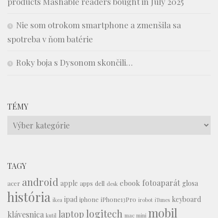
products Mashable readers bought in July 2025
Nie som otrokom smartphone a zmenšila sa
spotreba v ňom batérie
Roky boja s Dysonom skončili…
TÉMY
Témy
TAGY
android
fotoaparát
ebook
apple
glosa
acer
apps
dell
desk
história
ipad
keyboard
iphone
iPhone13Pro
ikea
irobot
iTunes
mobil
logitech
laptop
klávesnica
kutil
mac mini