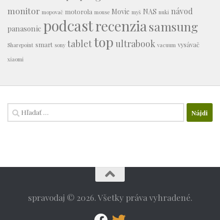
monitor
návod
Movie
NAS
motorola
mopovač
mouse
myš
nuki
podcast
recenzia
samsung
panasonic
top
tablet
ultrabook
smart
vysávač
Sharepoint
sony
vacuum
xiaomi
Hľadať:
spravodaj © 2026. Všetky práva vyhradené.