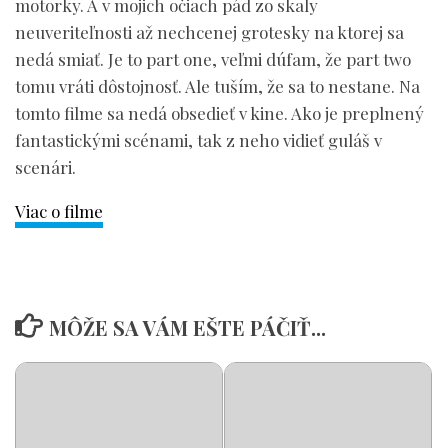
motorky. A v mojich očiach pád zo skaly
neuveriteľnosti až nechcenej grotesky na ktorej sa
nedá smiať. Je to part one, veľmi dúfam, že part two
tomu vráti dôstojnosť. Ale tuším, že sa to nestane. Na
tomto filme sa nedá obsedieť v kine. Ako je preplnený
fantastickými scénami, tak z neho vidieť guláš v
scenári.
Viac o filme
MÔŽE SA VÁM EŠTE PÁČIŤ...