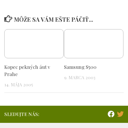
MÔŽE SA VÁM EŠTE PÁČIŤ...
Kopec pekných áut v
Samsung S500
Prahe
9. MARCA 2003
14. MÁJA 2005
SLEDUJTE NÁS: