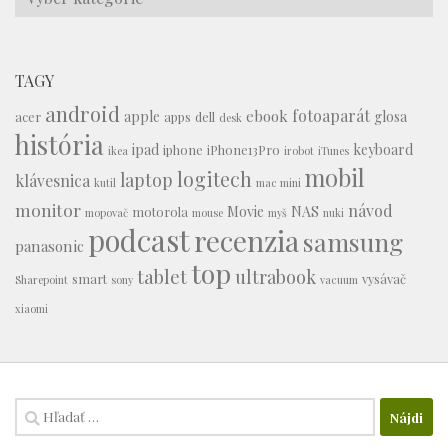
TAGY
android
fotoaparát
ebook
apple
glosa
acer
apps
dell
desk
história
ipad
keyboard
iphone
iPhone13Pro
ikea
irobot
iTunes
mobil
logitech
laptop
klávesnica
kutil
mac mini
monitor
návod
Movie
NAS
motorola
mopovač
mouse
myš
nuki
podcast
recenzia
samsung
panasonic
top
tablet
ultrabook
smart
vysávač
Sharepoint
sony
vacuum
xiaomi
Hľadať: