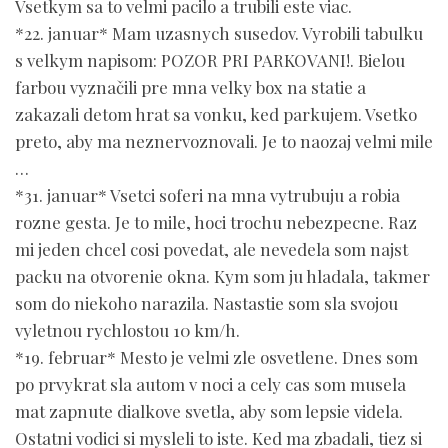
Vsetkym sa to velmi pacilo a trubili este viac.
*22. januar* Mam uzasnych susedov. Vyrobili tabulku
s velkym napisom: POZOR PRI PARKOVANI!. Bielou
farbou vyznačili pre mna velky box na statie a
zakazali detom hrat sa vonku, ked parkujem. Vsetko
preto, aby ma neznervoznovali. Je to naozaj velmi mile
…
*31. januar* Vsetci soferi na mna vytrubuju a robia
rozne gesta. Je to mile, hoci trochu nebezpecne. Raz
mi jeden chcel cosi povedat, ale nevedela som najst
packu na otvorenie okna. Kym som ju hladala, takmer
som do niekoho narazila. Nastastie som sla svojou
vyletnou rychlostou 10 km/h.
*19. februar* Mesto je velmi zle osvetlene. Dnes som
po prvykrat sla autom v noci a cely cas som musela
mat zapnute dialkove svetla, aby som lepsie videla.
Ostatni vodici si mysleli to iste. Ked ma zbadali, tiez si