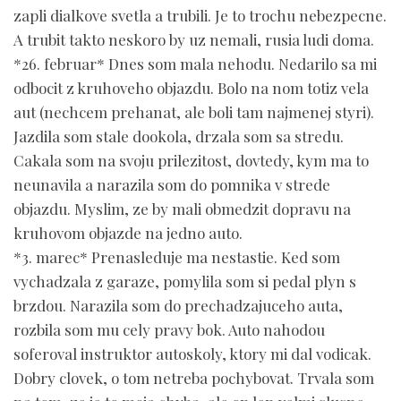
zapli dialkove svetla a trubili. Je to trochu nebezpecne.
A trubit takto neskoro by uz nemali, rusia ludi doma.
*26. februar* Dnes som mala nehodu. Nedarilo sa mi
odbocit z kruhoveho objazdu. Bolo na nom totiz vela
aut (nechcem prehanat, ale boli tam najmenej styri).
Jazdila som stale dookola, drzala som sa stredu.
Cakala som na svoju prilezitost, dovtedy, kym ma to
neunavila a narazila som do pomnika v strede
objazdu. Myslim, ze by mali obmedzit dopravu na
kruhovom objazde na jedno auto.
*3. marec* Prenasleduje ma nestastie. Ked som
vychadzala z garaze, pomylila som si pedal plyn s
brzdou. Narazila som do prechadzajuceho auta,
rozbila som mu cely pravy bok. Auto nahodou
soferoval instruktor autoskoly, ktory mi dal vodicak.
Dobry clovek, o tom netreba pochybovat. Trvala som