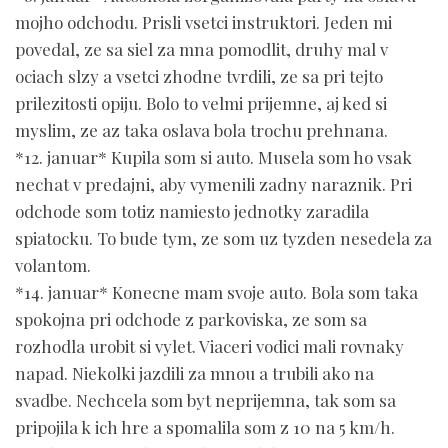
mojho odchodu. Prisli vsetci instruktori. Jeden mi
povedal, ze sa siel za mna pomodlit, druhy mal v
ociach slzy a vsetci zhodne tvrdili, ze sa pri tejto
prilezitosti opiju. Bolo to velmi prijemne, aj ked si
myslim, ze az taka oslava bola trochu prehnana.
*12. januar* Kupila som si auto. Musela som ho vsak
nechat v predajni, aby vymenili zadny naraznik. Pri
odchode som totiz namiesto jednotky zaradila
spiatocku. To bude tym, ze som uz tyzden nesedela za
volantom.
*14. januar* Konecne mam svoje auto. Bola som taka
spokojna pri odchode z parkoviska, ze som sa
rozhodla urobit si vylet. Viaceri vodici mali rovnaky
napad. Niekolki jazdili za mnou a trubili ako na
svadbe. Nechcela som byt neprijemna, tak som sa
pripojila k ich hre a spomalila som z 10 na 5 km/h.