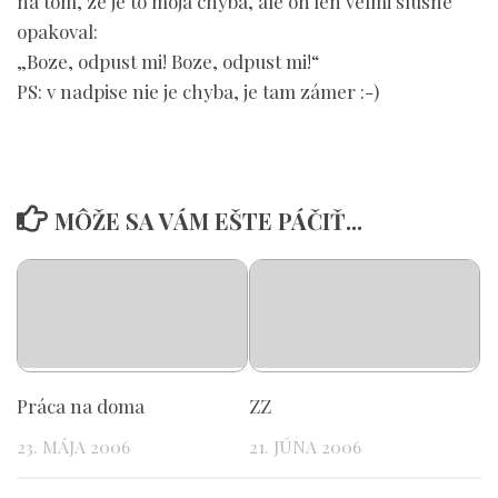
na tom, ze je to moja chyba, ale on len velmi slusne
opakoval:
„Boze, odpust mi! Boze, odpust mi!“
PS: v nadpise nie je chyba, je tam zámer :-)
MÔŽE SA VÁM EŠTE PÁČIŤ...
Práca na doma
ZZ
23. MÁJA 2006
21. JÚNA 2006