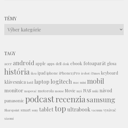
TÉMY
Témy
TAGY
android
fotoaparát
ebook
apple
glosa
acer
apps
dell
desk
história
ipad
keyboard
iphone
iPhone13Pro
ikea
irobot
iTunes
mobil
logitech
laptop
klávesnica
kutil
mac mini
monitor
návod
Movie
NAS
motorola
mopovač
mouse
myš
nuki
podcast
recenzia
samsung
panasonic
top
tablet
ultrabook
smart
vysávač
Sharepoint
sony
vacuum
xiaomi