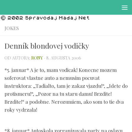
Preskočiť na obsah
JOKES
Denník blondovej vodičky
OD AUTORA:
RONY
·
8. AUGUSTA 2006
*5. januar* A je to, mam vodicak! Konecne mozem
soferovat vlastne auto a nemusim pocuvat
instruktora: „Tadialto, tam je zakaz vjazdu!“, „Idete do
protismeru!“, „Pozor na tu staru damu! Brzdite!
Brzdite!“ a podobne. Nerozumiem, ako som to tie dva
roky vydrzala!
*8. januar* Autoskola zorganizovala party na oslavu