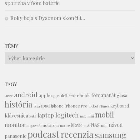
spotreba v ňom batérie
Roky boja s Dysonom skončili…
TÉMY
Témy
TAGY
android
fotoaparát
ebook
apple
glosa
acer
apps
dell
desk
história
ipad
keyboard
iphone
iPhone13Pro
ikea
irobot
iTunes
mobil
logitech
laptop
klávesnica
kutil
mac mini
monitor
návod
Movie
NAS
motorola
mopovač
mouse
myš
nuki
podcast
recenzia
samsung
panasonic