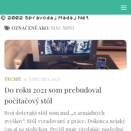
Preskočiť na obsah
OZNAČENÉ AKO:
MAC MINI
TECHIT
13. JANUÁRA 2021
Do roku 2021 som prebudoval
počítačový stôl
Svoj doterajší stôl som mal „z armádnych
zvyškov“. Stôl vyraďovaný z práce. Dokonca nejaký
čas aj so stoličkou. Prežil moje vtedajšie posledné