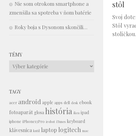
stôl
Nie som otrokom smartphone a
zmenšila sa spotreba v ňom batérie
Svoj dote
Stôl vyra
Roky boja s Dysonom skončili…
stoličkou
TÉMY
Témy
TAGY
android
ebook
apple
acer
apps
dell
desk
história
fotoaparát
glosa
ipad
ikea
keyboard
iphone
iPhone13Pro
irobot
iTunes
logitech
laptop
klávesnica
kutil
mac