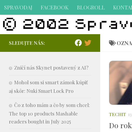
SPRAVODAJ
FACEBOOK
BLOGROLL
KONTA
Preskočiť na obsah
OZNA
SLEDUJTE NÁS:
Zničí nás Skynet postavený z AI?
Mohol som si smart zámok kúpiť
aj skôr: Nuki Smart Lock Pro
Čo z toho mám a čo by som chcel:
The top 10 products Mashable
TECHIT
1
readers bought in July 2025
Do rok