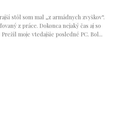
rajší stôl som mal „z armádnych zvyškov“.
ďovaný z práce. Dokonca nejaký čas aj so
. Prežil moje vtedajšie posledné PC. Bol...