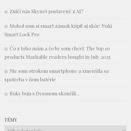
Zničí nás Skynet postavený z AI?
Mohol som si smart zámok kúpiť aj skôr: Nuki
Smart Lock Pro
Čo z toho mám a čo by som chcel: The top 10
products Mashable readers bought in July 2025
Nie som otrokom smartphone a zmenšila sa
spotreba v ňom batérie
Roky boja s Dysonom skončili…
TÉMY
Témy