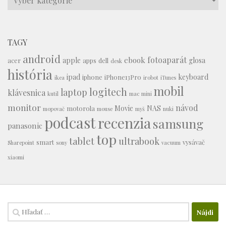
TAGY
android
fotoaparát
ebook
apple
glosa
acer
apps
dell
desk
história
ipad
keyboard
iphone
iPhone13Pro
ikea
irobot
iTunes
mobil
logitech
laptop
klávesnica
kutil
mac mini
monitor
návod
Movie
NAS
motorola
mopovač
mouse
myš
nuki
podcast
recenzia
samsung
panasonic
top
tablet
ultrabook
smart
vysávač
Sharepoint
sony
vacuum
xiaomi
Hľadať: