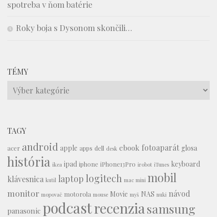
spotreba v ňom batérie
Roky boja s Dysonom skončili…
TÉMY
Témy
TAGY
android
fotoaparát
ebook
apple
glosa
acer
apps
dell
desk
história
ipad
keyboard
iphone
iPhone13Pro
ikea
irobot
iTunes
mobil
logitech
laptop
klávesnica
kutil
mac mini
monitor
návod
Movie
NAS
motorola
mopovač
mouse
myš
nuki
podcast
recenzia
samsung
panasonic