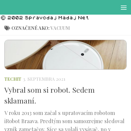
Preskočiť na obsah
OZNAČENÉ AKO:
VACUUM
TECHIT
3. SEPTEMBRA 2021
Vybral som si robot. Sedem
sklamaní.
V roku 2013 som začal s upratovacím robotom
iRobot Braava. Predtým som samozrejme sledoval
vznik zametačov. Síce sa volali vysávač, no v