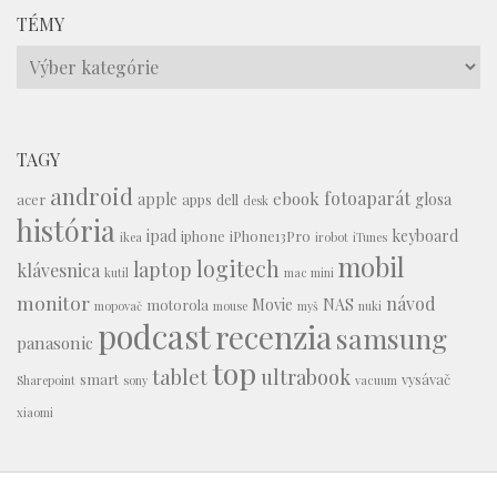
TÉMY
Témy
TAGY
android
fotoaparát
ebook
apple
glosa
acer
apps
dell
desk
história
ipad
keyboard
iphone
iPhone13Pro
ikea
irobot
iTunes
mobil
logitech
laptop
klávesnica
kutil
mac mini
monitor
návod
Movie
NAS
motorola
mopovač
mouse
myš
nuki
podcast
recenzia
samsung
panasonic
top
tablet
ultrabook
smart
vysávač
Sharepoint
sony
vacuum
xiaomi