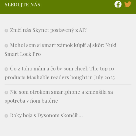
SLEDUJTE NÁS:
Zničí nás Skynet postavený z AI?
Mohol som si smart zámok kúpiť aj skôr: Nuki
Smart Lock Pro
Čo z toho mám a čo by som chcel: The top 10
products Mashable readers bought in July 2025
Nie som otrokom smartphone a zmenšila sa
spotreba v ňom batérie
Roky boja s Dysonom skončili…