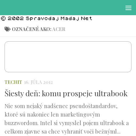
Preskočiť na obsah
OZNAČENÉ AKO:
ACER
TECHIT
16. JÚLA 2012
Šiesty deň: komu prospeje ultrabook
Nie som nejaký nadšenec pseudoštandardov,
ktoré sú nakoniec len marketingovým
buzzwordom. Intel si vymyslel pojem ultrabook a
celkom zjavne sa chce vyhraniť voči bežnýml...