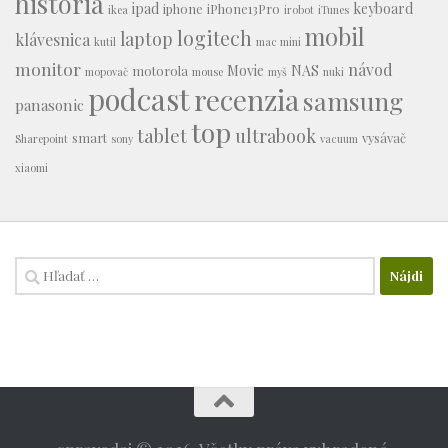
história
ipad
keyboard
iphone
iPhone13Pro
ikea
irobot
iTunes
mobil
logitech
laptop
klávesnica
kutil
mac mini
monitor
návod
Movie
NAS
motorola
mopovač
mouse
myš
nuki
podcast
recenzia
samsung
panasonic
top
tablet
ultrabook
smart
vysávač
Sharepoint
sony
vacuum
xiaomi
Hľadať: