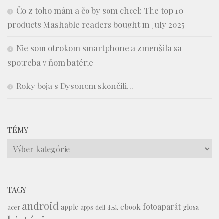
Čo z toho mám a čo by som chcel: The top 10
products Mashable readers bought in July 2025
Nie som otrokom smartphone a zmenšila sa
spotreba v ňom batérie
Roky boja s Dysonom skončili…
TÉMY
Témy
TAGY
android
fotoaparát
ebook
apple
glosa
acer
apps
dell
desk