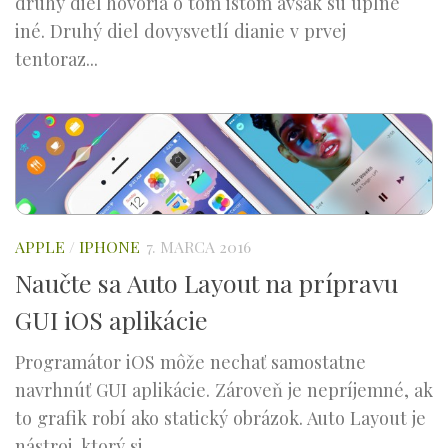
druhý diel hovoria o tom istom avšak sú úplne
iné. Druhý diel dovysvetlí dianie v prvej
tentoraz...
APPLE
/
IPHONE
7. MARCA 2016
Naučte sa Auto Layout na prípravu
GUI iOS aplikácie
Programátor iOS môže nechať samostatne
navrhnúť GUI aplikácie. Zároveň je nepríjemné, ak
to grafik robí ako statický obrázok. Auto Layout je
nástroj, ktorý si...