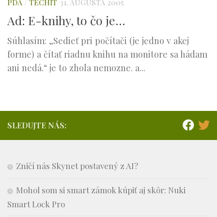
PDA
/
TECHIT
31. AUGUSTA 2005
Ad: E-knihy, to čo je…
Súhlasím: „Sedieť pri počítači (je jedno v akej
forme) a čítať riadnu knihu na monitore sa hádam
ani nedá.“ je to zhola nemozne. a...
SLEDUJTE NÁS:
Zničí nás Skynet postavený z AI?
Mohol som si smart zámok kúpiť aj skôr: Nuki
Smart Lock Pro