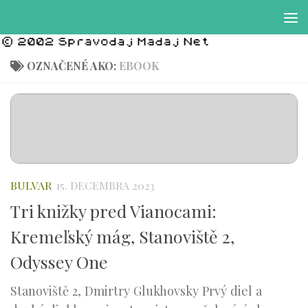
Preskočiť na obsah
OZNAČENÉ AKO:
EBOOK
BULVAR
15. DECEMBRA 2023
Tri knižky pred Vianocami:
Kremeľský mág, Stanoviště 2,
Odyssey One
Stanoviště 2, Dmirtry Glukhovsky Prvý diel a