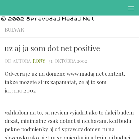
Preskočiť na obsah
BULVAR
uz aj ja som dot net positive
OD AUTORA:
RONY
·
31. OKTÓBRA 2002
Odvcera je uz na domene www.madaj.net content,
takze mozete si uz zapamatat, ze aj to som
ja..31.10.2002
vzhladom na to, sa neviem vyjadrit ako to dalej budem
drzat, minimalne vsak dotnet si nechavam, ked budu
pekne podmienky aj od spravcov domen tu na
slovensku ako pietnu spomienku ju udrzim aj buduci