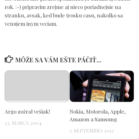
rok. :-) pripravim zrejme aj nieco poriadnejsie na
stranku, avsak, ked bude trosku casu, nakolko sa
venujem inym veciam.
MÔŽE SA VÁM EŠTE PÁČIŤ...
Argo zožral vešiak!
Nokia, Motorola, Apple,
Amazon a Samsung
23. MARCA 2004
7. SEPTEMBRA 2012