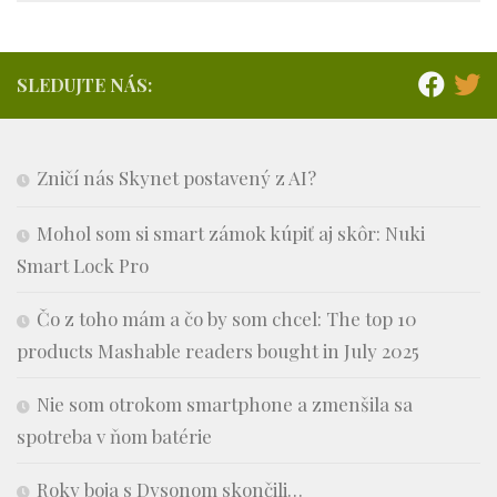
SLEDUJTE NÁS:
Zničí nás Skynet postavený z AI?
Mohol som si smart zámok kúpiť aj skôr: Nuki
Smart Lock Pro
Čo z toho mám a čo by som chcel: The top 10
products Mashable readers bought in July 2025
Nie som otrokom smartphone a zmenšila sa
spotreba v ňom batérie
Roky boja s Dysonom skončili…