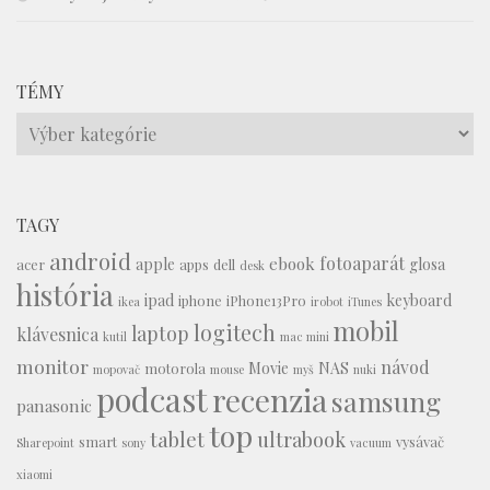
TÉMY
Témy
TAGY
android
fotoaparát
ebook
apple
glosa
acer
apps
dell
desk
história
ipad
keyboard
iphone
iPhone13Pro
ikea
irobot
iTunes
mobil
logitech
laptop
klávesnica
kutil
mac mini
monitor
návod
Movie
NAS
motorola
mopovač
mouse
myš
nuki
podcast
recenzia
samsung
panasonic
top
tablet
ultrabook
smart
vysávač
Sharepoint
sony
vacuum
xiaomi