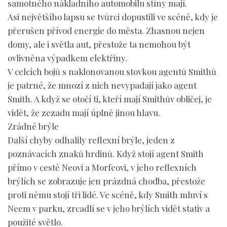
samotného nákladního automobilu stíny mají.
Asi největšího lapsu se tvůrci dopustili ve scéně, kdy je
přerušen přívod energie do města. Zhasnou nejen
domy, ale i světla aut, přestože ta nemohou být
ovlivněna výpadkem elektřiny.
V celcích bojů s naklonovanou stovkou agentů Smithů
je patrné, že mnozí z nich nevypadají jako agent
Smith. A když se otočí ti, kteří mají Smithův obličej, je
vidět, že zezadu mají úplně jinou hlavu.
Zrádné brýle
Další chyby odhalily reflexní brýle, jeden z
poznávacích znaků hrdinů. Když stojí agent Smith
přímo v cestě Neovi a Morfeovi, v jeho reflexních
brýlích se zobrazuje jen prázdná chodba, přestože
proti němu stojí tři lidé. Ve scéně, kdy Smith mluví s
Neem v parku, zrcadlí se v jeho brýlích vidět stativ a
použité světlo.