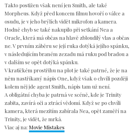
Takto postižen však není jen Smith, ale také
Morpheus. Když před koncem filmu hovoří o válce a
osudu, je v jeho brýlích vidět mikrofon a kamera.
Hodně chyb se také nakupilo při setkání Nea a
Oracle, která má občas na hlavě zbloudilý vlas a občas
ne. V prvním záběru se její ruka dotýká jejího spánku,
v následujícím braném zezadu má ruku pod bradou a
v dalším se opět dotýká spánku.
V kratičkém prostřihu na plot je také patrné, že je na
něm nastříkaný nápis One, když však o chvíli později
kolem něj jde agent Smith, nápis tam už není.
A obligátní chyba je patrná ve scéně, kde je Trinity
zabita, zavírá oči a ztrácí vědomí. Když se po chvíli
kamera, která mezitím zabírala Nea, opět zaměří na
Trinity, je vidět, že mrká.
Viac aj na:
Movie Mistakes