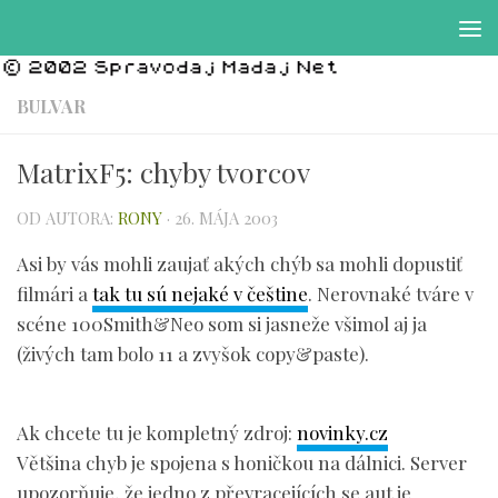
Preskočiť na obsah
BULVAR
MatrixF5: chyby tvorcov
OD AUTORA:
RONY
·
26. MÁJA 2003
Asi by vás mohli zaujať akých chýb sa mohli dopustiť
filmári a
tak tu sú nejaké v češtine
. Nerovnaké tváre v
scéne 100Smith&Neo som si jasneže všimol aj ja
(živých tam bolo 11 a zvyšok copy&paste).
Ak chcete tu je kompletný zdroj:
novinky.cz
Většina chyb je spojena s honičkou na dálnici. Server
upozorňuje, že jedno z převracejících se aut je