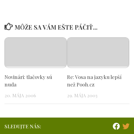
MÔŽE SA VÁM EŠTE PÁČIŤ...
Novinári: tlačovky sú
Re: Vosa na jazyku lepší
nuda
než Pooh.cz
20. MÁJA 2006
29. MÁJA 2003
SLEDUJTE NÁS: