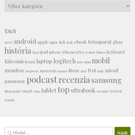
Témy
TAGY
android
fotoaparát
ebook
apple
glosa
acer
apps
dell
desk
história
ipad
keyboard
iphone
iPhone13Pro
ikea
irobot
iTunes
mobil
logitech
laptop
klávesnica
kutil
mac mini
monitor
návod
Movie
NAS
motorola
mopovač
mouse
myš
nuki
podcast
recenzia
samsung
panasonic
top
tablet
ultrabook
smart
vysávač
Sharepoint
sony
vacuum
xiaomi
Hľadať: