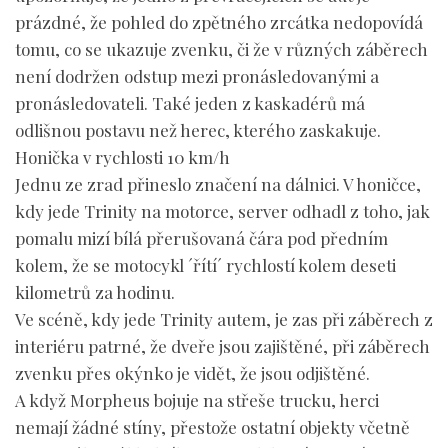
prázdné, že pohled do zpětného zrcátka nedopovídá
tomu, co se ukazuje zvenku, či že v různých záběrech
není dodržen odstup mezi pronásledovanými a
pronásledovateli. Také jeden z kaskadérů má
odlišnou postavu než herec, kterého zaskakuje.
Honička v rychlosti 10 km/h
Jednu ze zrad přineslo značení na dálnici. V honičce,
kdy jede Trinity na motorce, server odhadl z toho, jak
pomalu mizí bílá přerušovaná čára pod předním
kolem, že se motocykl ´řítí´ rychlostí kolem deseti
kilometrů za hodinu.
Ve scéně, kdy jede Trinity autem, je zas při záběrech z
interiéru patrné, že dveře jsou zajištěné, při záběrech
zvenku přes okýnko je vidět, že jsou odjištěné.
A když Morpheus bojuje na střeše trucku, herci
nemají žádné stíny, přestože ostatní objekty včetně