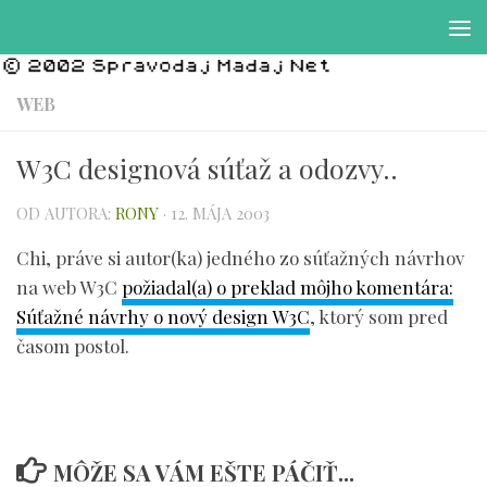
Preskočiť na obsah
WEB
W3C designová súťaž a odozvy..
OD AUTORA:
RONY
·
12. MÁJA 2003
Chi, práve si autor(ka) jedného zo súťažných návrhov
na web W3C
požiadal(a) o preklad môjho komentára:
Súťažné návrhy o nový design W3C
, ktorý som pred
časom postol.
MÔŽE SA VÁM EŠTE PÁČIŤ...