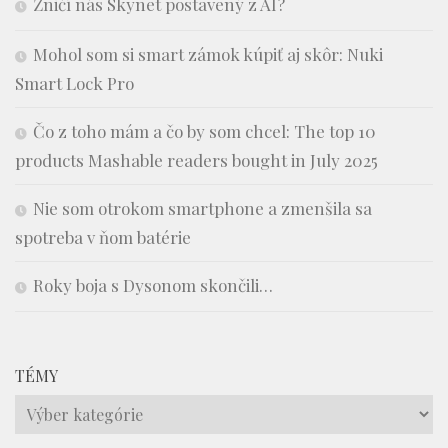
Zničí nás Skynet postavený z AI?
Mohol som si smart zámok kúpiť aj skôr: Nuki
Smart Lock Pro
Čo z toho mám a čo by som chcel: The top 10
products Mashable readers bought in July 2025
Nie som otrokom smartphone a zmenšila sa
spotreba v ňom batérie
Roky boja s Dysonom skončili…
TÉMY
Témy