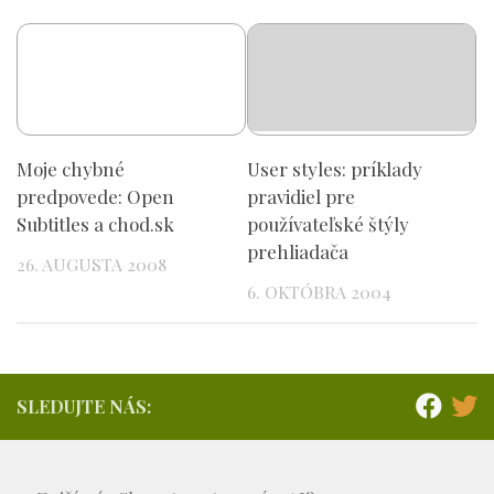
Moje chybné
User styles: príklady
predpovede: Open
pravidiel pre
Subtitles a chod.sk
používateľské štýly
prehliadača
26. AUGUSTA 2008
6. OKTÓBRA 2004
SLEDUJTE NÁS: