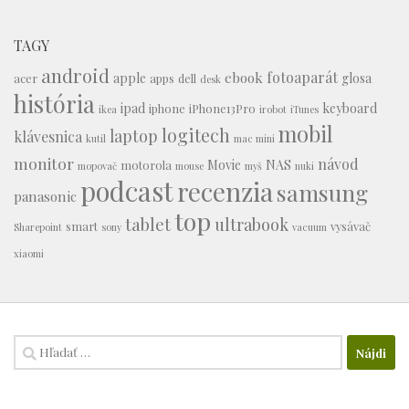
TAGY
android
fotoaparát
ebook
apple
glosa
acer
apps
dell
desk
história
ipad
keyboard
iphone
iPhone13Pro
ikea
irobot
iTunes
mobil
logitech
laptop
klávesnica
kutil
mac mini
monitor
návod
Movie
NAS
motorola
mopovač
mouse
myš
nuki
podcast
recenzia
samsung
panasonic
top
tablet
ultrabook
smart
vysávač
Sharepoint
sony
vacuum
xiaomi
Hľadať: