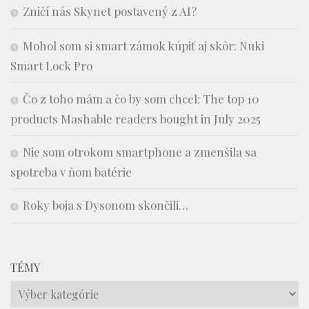
Zničí nás Skynet postavený z AI?
Mohol som si smart zámok kúpiť aj skôr: Nuki
Smart Lock Pro
Čo z toho mám a čo by som chcel: The top 10
products Mashable readers bought in July 2025
Nie som otrokom smartphone a zmenšila sa
spotreba v ňom batérie
Roky boja s Dysonom skončili…
TÉMY
Témy