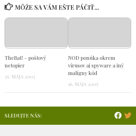
MÔŽE SA VÁM EŠTE PÁČIŤ...
TheBat! – poštový
NOD ponúka okrem
netopier
vírusov aj spyware a iný
malígny kód
25. MÁJA 2003
16. MÁJA 2005
SLEDUJTE NÁS: