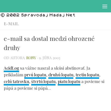
Preskočiť na obsah
E-MAIL
e-mail sa dostal medzi ohrozené
druhy
OD AUTORA:
RONY
·
9. JÚNA 2003
AcidLog
sa vážne nasral a skúsi abstinovať. Ja
prikladám
prvú lopatu
,
druhú lopatu
,
tretiu lopatu
,
celú tatrovku
,
štvrtú lopatu
,
piatu lopatu
a povieme si
pápá a povieme si pápá…