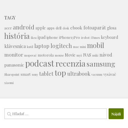
TAGY
android
fotoaparát
ebook
apple
glosa
acer
apps
dell
desk
história
ipad
keyboard
iphone
iPhone13Pro
ikea
irobot
iTunes
mobil
logitech
laptop
klávesnica
kutil
mac mini
monitor
návod
Movie
NAS
motorola
mopovač
mouse
myš
nuki
podcast
recenzia
samsung
panasonic
top
tablet
ultrabook
smart
vysávač
Sharepoint
sony
vacuum
xiaomi
Hľadať: