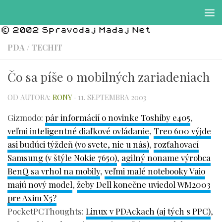
Preskočiť na obsah
PDA
/
TECHIT
Čo sa píše o mobilných zariadeniach
OD AUTORA:
RONY
·
11. SEPTEMBRA 2003
Gizmodo:
pár informácií o novinke Toshiby e405
,
veľmi inteligentné diaľkové ovládanie
,
Treo 600 výjde
asi budúci týždeň (vo svete, nie u nás)
,
rozťahovací
Samsung (v štýle Nokie 7650)
,
agilný noname výrobca
BenQ sa vrhol na mobily
,
veľmi malé notebooky Vaio
majú nový model
,
žeby Dell konečne uviedol WM2003
pre Axim X5?
PocketPCThoughts:
Linux v PDAckach (aj tých s PPC)
,