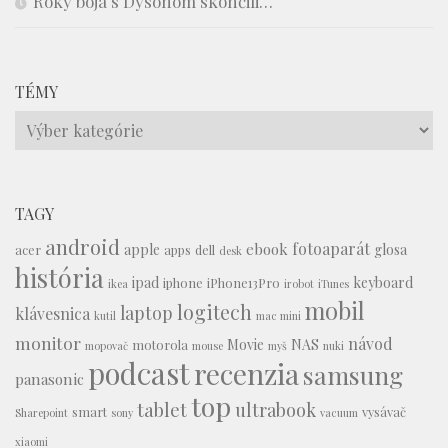
Roky boja s Dysonom skončili…
TÉMY
Témy
TAGY
android
fotoaparát
ebook
apple
glosa
acer
apps
dell
desk
história
ipad
keyboard
iphone
iPhone13Pro
ikea
irobot
iTunes
mobil
logitech
laptop
klávesnica
kutil
mac mini
monitor
návod
Movie
NAS
motorola
mopovač
mouse
myš
nuki
podcast
recenzia
samsung
panasonic
top
tablet
ultrabook
smart
vysávač
Sharepoint
sony
vacuum
xiaomi