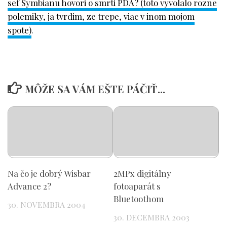
sef Symbianu hovori o smrti PDA? (toto vyvolalo rozne
polemiky, ja tvrdim, ze trepe, viac v inom mojom
spote)
.
MÔŽE SA VÁM EŠTE PÁČIŤ...
Na čo je dobrý Wisbar
2MPx digitálny
Advance 2?
fotoaparát s
Bluetoothom
30. NOVEMBRA 2004
30. DECEMBRA 2003