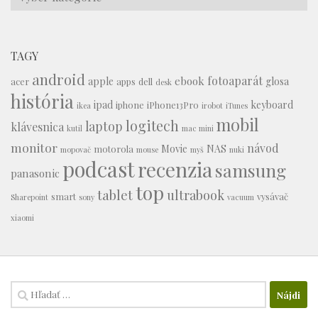
TAGY
android
fotoaparát
ebook
apple
glosa
acer
apps
dell
desk
história
ipad
keyboard
iphone
iPhone13Pro
ikea
irobot
iTunes
mobil
logitech
laptop
klávesnica
kutil
mac mini
monitor
návod
Movie
NAS
motorola
mopovač
mouse
myš
nuki
podcast
recenzia
samsung
panasonic
top
tablet
ultrabook
smart
vysávač
Sharepoint
sony
vacuum
xiaomi
Hľadať: