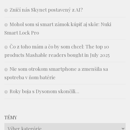
Zničí nás Skynet postavený z AI?
Mohol som si smart zámok kúpiť aj skôr: Nuki
Smart Lock Pro
Čo z toho mám a čo by som chcel: The top 10
products Mashable readers bought in July 2025
Nie som otrokom smartphone a zmenšila sa
spotreba v ňom batérie
Roky boja s Dysonom skončili…
TÉMY
Témy