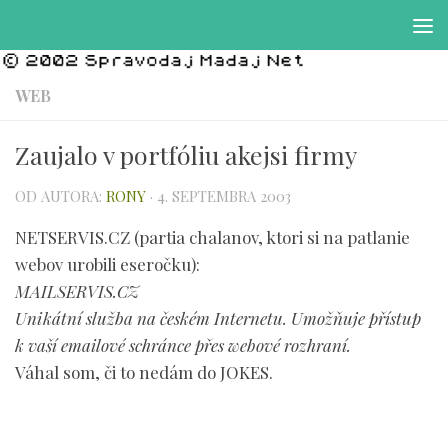
Preskočiť na obsah
WEB
Zaujalo v portfóliu akejsi firmy
OD AUTORA:
RONY
·
4. SEPTEMBRA 2003
NETSERVIS.CZ (partia chalanov, ktori si na patlanie
webov urobili eseročku):
MAILSERVIS.CZ
Unikátní služba na českém Internetu. Umožňuje přístup
k vaší emailové schránce přes webové rozhraní.
Váhal som, či to nedám do JOKES.