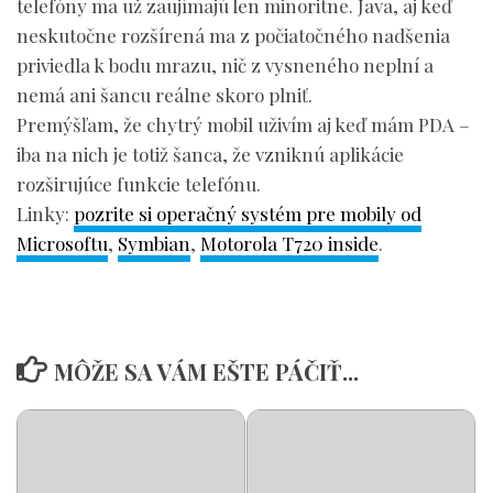
telefóny ma už zaujímajú len minoritne. Java, aj keď
neskutočne rozšírená ma z počiatočného nadšenia
priviedla k bodu mrazu, nič z vysneného neplní a
nemá ani šancu reálne skoro plniť.
Premýšľam, že chytrý mobil uživím aj keď mám PDA –
iba na nich je totiž šanca, že vzniknú aplikácie
rozširujúce funkcie telefónu.
Linky:
pozrite si operačný systém pre mobily od
Microsoftu
,
Symbian
,
Motorola T720 inside
.
MÔŽE SA VÁM EŠTE PÁČIŤ...