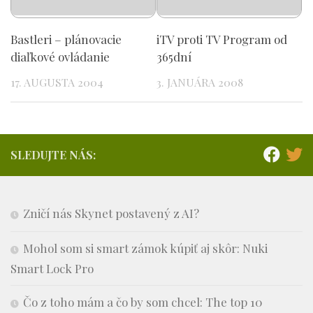
Bastleri – plánovacie
iTV proti TV Program od
diaľkové ovládanie
365dní
17. AUGUSTA 2004
3. JANUÁRA 2008
SLEDUJTE NÁS:
Zničí nás Skynet postavený z AI?
Mohol som si smart zámok kúpiť aj skôr: Nuki
Smart Lock Pro
Čo z toho mám a čo by som chcel: The top 10