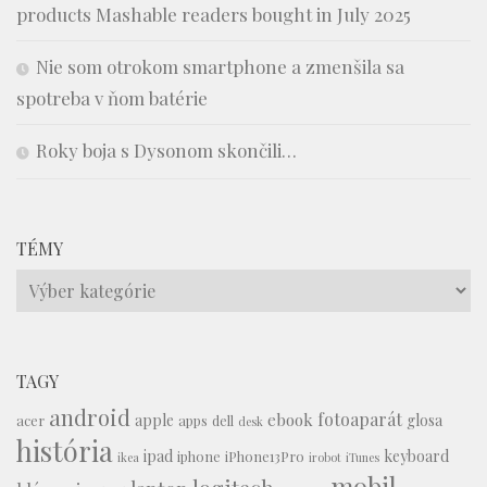
products Mashable readers bought in July 2025
Nie som otrokom smartphone a zmenšila sa
spotreba v ňom batérie
Roky boja s Dysonom skončili…
TÉMY
Témy
TAGY
android
fotoaparát
ebook
apple
glosa
acer
apps
dell
desk
história
ipad
keyboard
iphone
iPhone13Pro
ikea
irobot
iTunes
mobil