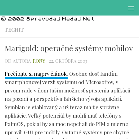
Preskočiť na obsah
TECHIT
Marigold: operačné systémy mobilov
OD AUTORA:
RONY
·
22. OKTÓBRA 2003
Prečítajte si najprv článok.
Osobne dosť fandím
smartphonovej verzií systému od Microsoftov, v
prvom rade v ňom tuším možnosť spustenia aplikácií
na pozadí a perspektívu ľahšieho vývoja aplikácií.
Symbian je etablovaný a už teraz má tie správne
aplikácie. Veľký potenciál by mohli mať telefóny s
PalmOS, pokiaľ by sa moc nepchali do PIM a mierne
upravili GUI pre mobily. Ostatné systémy pre chytré