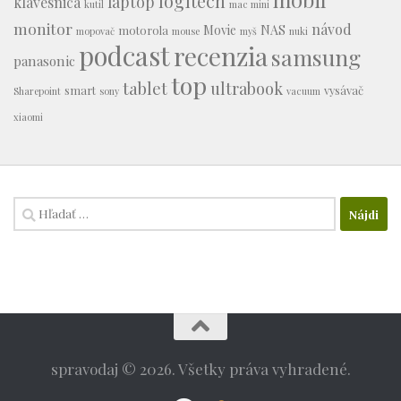
logitech
laptop
klávesnica
kutil
mac mini
monitor
návod
Movie
NAS
motorola
mopovač
mouse
myš
nuki
podcast
recenzia
samsung
panasonic
top
tablet
ultrabook
smart
vysávač
Sharepoint
sony
vacuum
xiaomi
Hľadať:
spravodaj © 2026. Všetky práva vyhradené.