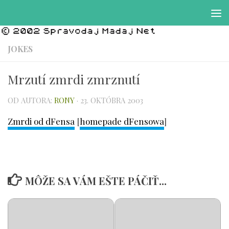
Preskočiť na obsah
JOKES
Mrzutí zmrdi zmrznutí
OD AUTORA:
RONY
·
23. OKTÓBRA 2003
Zmrdi od dFensa
[
homepade dFensowa
]
MÔŽE SA VÁM EŠTE PÁČIŤ...