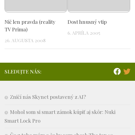
Nič len pravda (reality
Dost hnusný vtip
TV Prima)
6. APRÍLA 2005
26. AUGUSTA 2008
SLEDUJTE NÁS:
Zničí nás Skynet postavený z AI?
Mohol som si smart zámok kúpiť aj skôr: Nuki
Smart Lock Pro