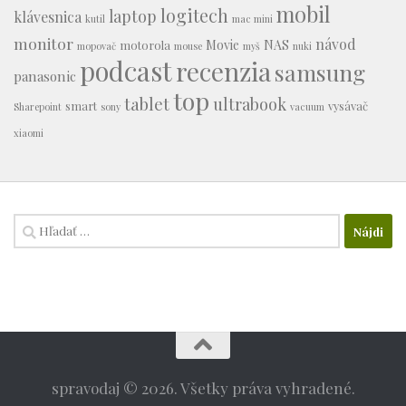
mobil
logitech
laptop
klávesnica
kutil
mac mini
monitor
návod
Movie
NAS
motorola
mopovač
mouse
myš
nuki
podcast
recenzia
samsung
panasonic
top
tablet
ultrabook
smart
vysávač
Sharepoint
sony
vacuum
xiaomi
Hľadať:
spravodaj © 2026. Všetky práva vyhradené.