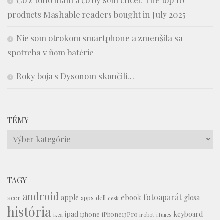
Čo z toho mám a čo by som chcel: The top 10
products Mashable readers bought in July 2025
Nie som otrokom smartphone a zmenšila sa
spotreba v ňom batérie
Roky boja s Dysonom skončili…
TÉMY
Témy
TAGY
android
fotoaparát
ebook
apple
glosa
acer
apps
dell
desk
história
ipad
keyboard
iphone
iPhone13Pro
ikea
irobot
iTunes