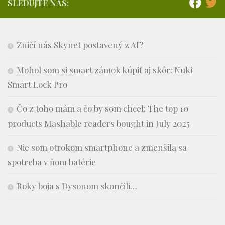
SLEDUJTE NÁS:
Zničí nás Skynet postavený z AI?
Mohol som si smart zámok kúpiť aj skôr: Nuki
Smart Lock Pro
Čo z toho mám a čo by som chcel: The top 10
products Mashable readers bought in July 2025
Nie som otrokom smartphone a zmenšila sa
spotreba v ňom batérie
Roky boja s Dysonom skončili…