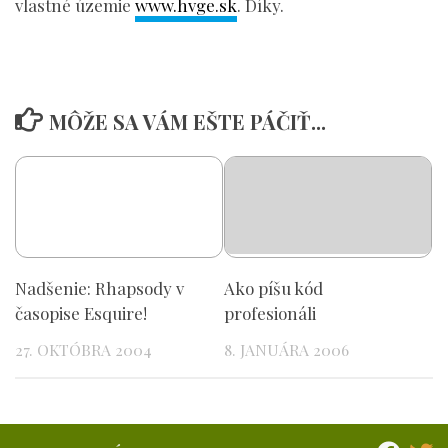
vlastné územie
www.hvge.sk
. Díky.
MÔŽE SA VÁM EŠTE PÁČIŤ...
Nadšenie: Rhapsody v
Ako píšu kód
časopise Esquire!
profesionáli
27. OKTÓBRA 2004
8. JANUÁRA 2006