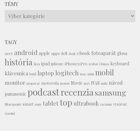
TÉMY
Témy
TAGY
android
fotoaparát
ebook
apple
glosa
acer
apps
dell
desk
história
ipad
keyboard
iphone
iPhone13Pro
ikea
irobot
iTunes
mobil
logitech
laptop
klávesnica
kutil
mac mini
monitor
návod
Movie
NAS
motorola
mopovač
mouse
myš
nuki
podcast
recenzia
samsung
panasonic
top
tablet
ultrabook
smart
vysávač
Sharepoint
sony
vacuum
xiaomi