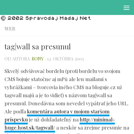
Preskočiť na obsah
WEB
tag|wall sa presunul
OD AUTORA:
RONY
·
12. OKTÓBRA 2003
Skvelý odvšivovač bordelu (proti bordelu vo svojom
CMS bojuje statočne aj mPů ale len mailami s
vyhrážkami – tvorcovia iného CMS na bloguje.cz už
tagwall majú a je to vidieť) s názvom tag|wall sa
presunul. Donedávna som nevedel vypátrať jeho URL.
Ale podľa
komentára autora v mojom staršom
príspevku
je už dohľadateľný na
http://minimal-
huge.host.sk/tagwall/
a neskôr sa zrejme presunie na