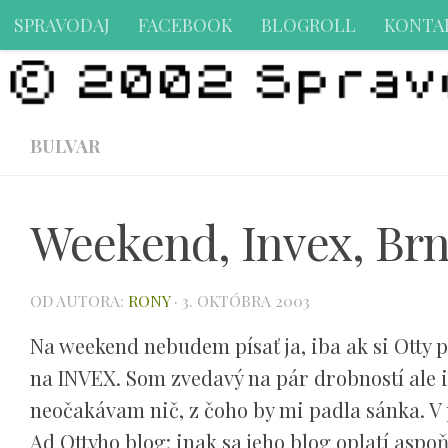
SPRAVODAJ
FACEBOOK
BLOGROLL
KONTA
Preskočiť na obsah
BULVAR
Weekend, Invex, Brn
OD AUTORA:
RONY
·
3. OKTÓBRA 2003
Na weekend nebudem písať ja, iba ak si Otty p
na INVEX. Som zvedavý na pár drobností ale
neočakávam nič, z čoho by mi padla sánka. V 
Ad Ottyho blog: inak sa jeho blog oplatí aspo