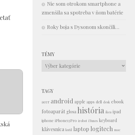
Nie som otrokom smartphone a
zmenšila sa spotreba v ňom batérie
etať
Roky boja s Dysonom skončili…
TÉMY
Témy
TAGY
android
ebook
apple
acer
apps
dell
desk
história
fotoaparát
glosa
ipad
ikea
keyboard
iphone
iPhone13Pro
irobot
iTunes
kská
logitech
laptop
klávesnica
kutil
mac