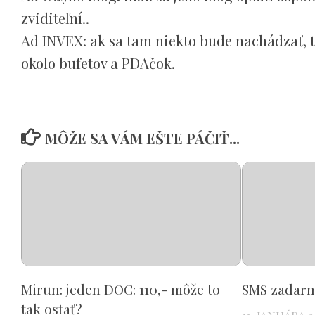
zviditeľní..
Ad INVEX: ak sa tam niekto bude nachádzať, t
okolo bufetov a PDAčok.
MÔŽE SA VÁM EŠTE PÁČIŤ...
Mirun: jeden DOC: 110,- môže to
SMS zadarm
tak ostať?