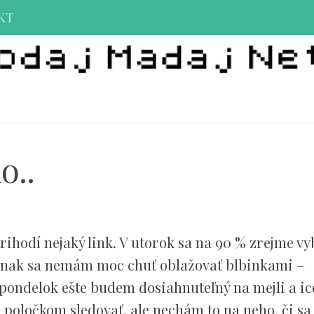
KT
o..
rihodí nejaký link. V utorok sa na 90 % zrejme v
 inak sa nemám moc chuť oblažovať blbinkami –
pondelok ešte budem dosiahnuteľný na mejli a ic
ň poločkom sledovať, ale nechám to na neho, či sa