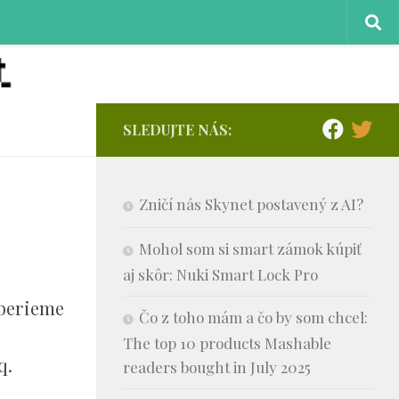
SLEDUJTE NÁS:
Zničí nás Skynet postavený z AI?
Mohol som si smart zámok kúpiť
aj skôr: Nuki Smart Lock Pro
yberieme
Čo z toho mám a čo by som chcel:
The top 10 products Mashable
q.
readers bought in July 2025