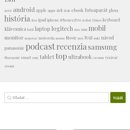
android
fotoaparát
ebook
apple
glosa
acer
apps
dell
desk
história
ipad
keyboard
iphone
iPhone13Pro
ikea
irobot
iTunes
mobil
logitech
laptop
klávesnica
kutil
mac mini
monitor
návod
Movie
NAS
motorola
mopovač
mouse
myš
nuki
podcast
recenzia
samsung
panasonic
top
tablet
ultrabook
smart
vysávač
Sharepoint
sony
vacuum
xiaomi
Hľadať: