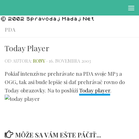
Preskočiť na obsah
PDA
Today Player
OD AUTORA:
RONY
·
16. NOVEMBRA 2003
Pokiaľ intenzívne prehrávate na PDA svoje MP3 a
OGG, tak asi bude lepšie si dať prehrávač rovno do
Today obrazovky. Na to poslúži
Today player
.
MÔŽE SA VÁM EŠTE PÁČIŤ...