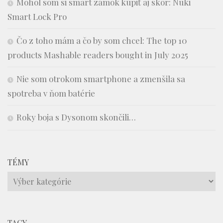
Mohol som si smart zámok kúpiť aj skôr: Nuki
Smart Lock Pro
Čo z toho mám a čo by som chcel: The top 10
products Mashable readers bought in July 2025
Nie som otrokom smartphone a zmenšila sa
spotreba v ňom batérie
Roky boja s Dysonom skončili…
TÉMY
Témy
TAGY