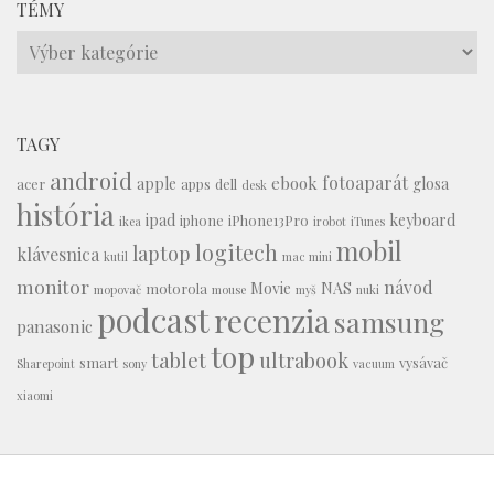
TÉMY
Témy
TAGY
android
fotoaparát
ebook
apple
glosa
acer
apps
dell
desk
história
ipad
keyboard
iphone
iPhone13Pro
ikea
irobot
iTunes
mobil
logitech
laptop
klávesnica
kutil
mac mini
monitor
návod
Movie
NAS
motorola
mopovač
mouse
myš
nuki
podcast
recenzia
samsung
panasonic
top
tablet
ultrabook
smart
vysávač
Sharepoint
sony
vacuum
xiaomi