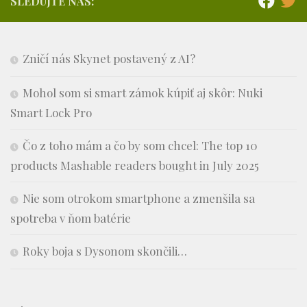
SLEDUJTE NÁS:
Zničí nás Skynet postavený z AI?
Mohol som si smart zámok kúpiť aj skôr: Nuki
Smart Lock Pro
Čo z toho mám a čo by som chcel: The top 10
products Mashable readers bought in July 2025
Nie som otrokom smartphone a zmenšila sa
spotreba v ňom batérie
Roky boja s Dysonom skončili…