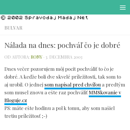
Preskočiť na obsah
BULVAR
Nálada na dnes: pochváľ čo je dobré
OD AUTORA:
RONY
·
3. DECEMBRA 2003
Dnes večer pozorujem môj pocit pochváliť to čo je
dobré. A keďže boli dve skvelé príležitosti, tak som to
aj urobil. O jednej
som napísal pred chvíľou
a predtým
som musel znovu a ešte raz pochváliť
MMSkovanie v
Bloguje.cz
PS: máte ešte hodinu a pol k tomu, aby som našiel
tretiu príležitosť ;-)