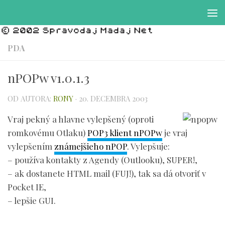
Preskočiť na obsah
PDA
nPOPw v1.0.1.3
OD AUTORA:
RONY
·
20. DECEMBRA 2003
Vraj pekný a hlavne vylepšený (oproti
romkovému Otlaku)
POP3 klient nPOPw
je vraj
vylepšením
známejšieho nPOP
. Vylepšuje:
– používa kontakty z Agendy (Outlooku), SUPER!,
– ak dostanete HTML mail (FUJ!), tak sa dá otvoriť v
Pocket IE,
– lepšie GUI.