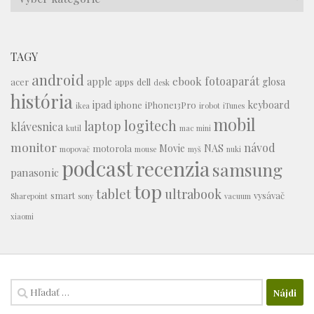
TAGY
android
fotoaparát
ebook
apple
glosa
acer
apps
dell
desk
história
ipad
keyboard
iphone
iPhone13Pro
ikea
irobot
iTunes
mobil
logitech
laptop
klávesnica
kutil
mac mini
monitor
návod
Movie
NAS
motorola
mopovač
mouse
myš
nuki
podcast
recenzia
samsung
panasonic
top
tablet
ultrabook
smart
vysávač
Sharepoint
sony
vacuum
xiaomi
Hľadať: