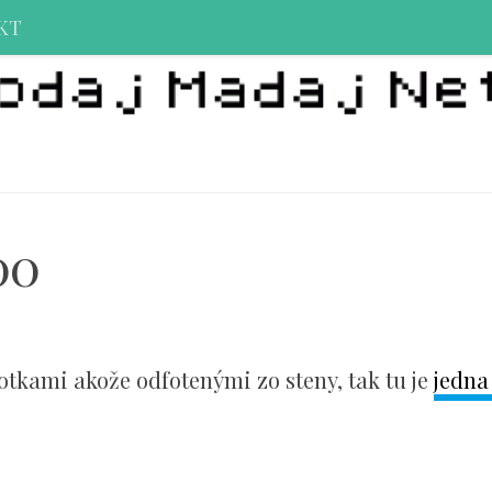
KT
00
otkami akože odfotenými zo steny, tak tu je
jedna