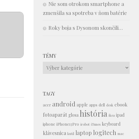
Nie som otrokom smartphone a
zmenšila sa spotreba v ňom batérie
Roky boja s Dysonom skončili…
TÉMY
Témy
TAGY
android
ebook
apple
acer
apps
dell
desk
história
fotoaparát
glosa
ipad
ikea
keyboard
iphone
iPhone13Pro
irobot
iTunes
logitech
laptop
klávesnica
kutil
mac