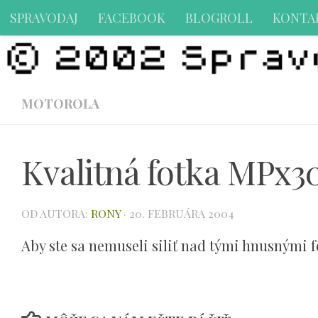
SPRAVODAJ
FACEBOOK
BLOGROLL
KONTA
Preskočiť na obsah
MOTOROLA
Kvalitná fotka MPx3
OD AUTORA:
RONY
·
20. FEBRUÁRA 2004
Aby ste sa nemuseli siliť nad tými hnusnými f