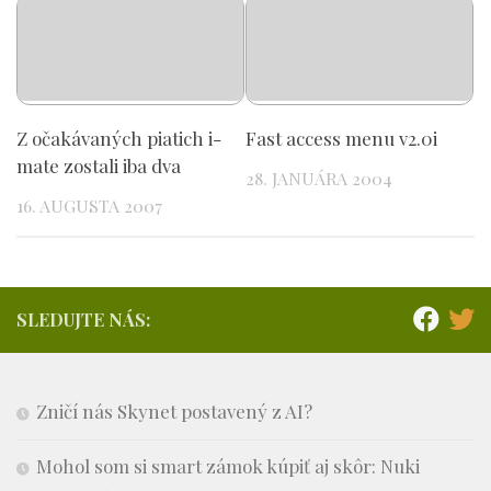
Z očakávaných piatich i-
Fast access menu v2.0i
mate zostali iba dva
28. JANUÁRA 2004
16. AUGUSTA 2007
SLEDUJTE NÁS:
Zničí nás Skynet postavený z AI?
Mohol som si smart zámok kúpiť aj skôr: Nuki