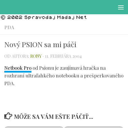
Preskočiť na obsah
PDA
Nový PSION sa mi páči
OD AUTORA:
RONY
·
11. FEBRUÁRA 2004
Netbook Pro
od Psionu je zaujímavá hračka na
rozhraní ultraľahkého notebooku a prešperkovaného
PDA.
MÔŽE SA VÁM EŠTE PÁČIŤ...