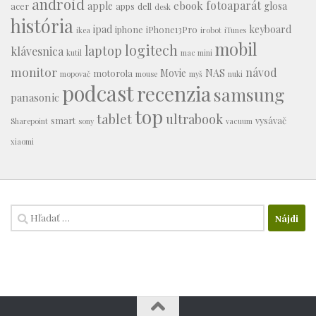
android
fotoaparát
ebook
apple
glosa
acer
apps
dell
desk
história
ipad
keyboard
iphone
iPhone13Pro
ikea
irobot
iTunes
mobil
logitech
laptop
klávesnica
kutil
mac mini
monitor
návod
Movie
NAS
motorola
mopovač
mouse
myš
nuki
podcast
recenzia
samsung
panasonic
top
tablet
ultrabook
smart
vysávač
Sharepoint
sony
vacuum
xiaomi
Hľadať: