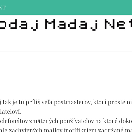
KT
 tak je tu príliš veľa postmasterov, ktorí proste 
ateľovi.
 telefonátov zmätených používateľov na ktoré doko
enie zachytených mailov (notifikujem zadržané ma