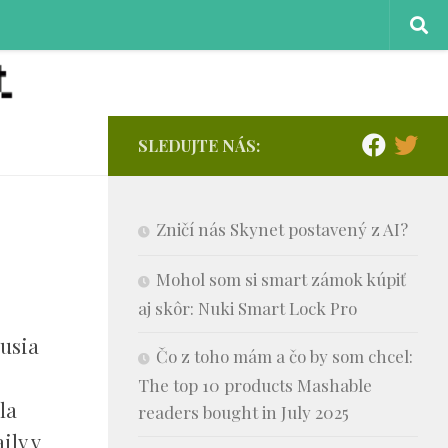
SLEDUJTE NÁS:
Zničí nás Skynet postavený z AI?
Mohol som si smart zámok kúpiť
aj skôr: Nuki Smart Lock Pro
musia
Čo z toho mám a čo by som chcel:
The top 10 products Mashable
la
readers bought in July 2025
ily v