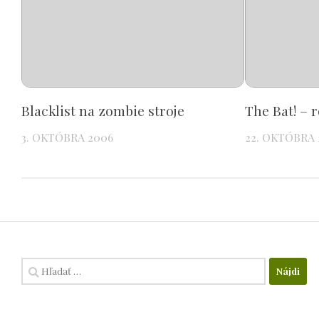
Blacklist na zombie stroje
The Bat! – 
3. OKTÓBRA 2006
22. OKTÓBRA 
Hľadať: