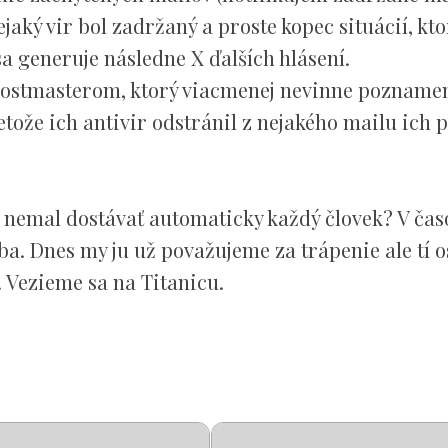
jaký vir bol zadržaný a proste kopec situácií, kto
sa generuje následne X ďalších hlásení.
postmasterom, ktorý viacmenej nevinne poznamen
retože ich antivir odstránil z nejakého mailu ich 
 nemal dostávať automaticky každý človek? V čas
ba. Dnes my ju už považujeme za trápenie ale tí o
. Vezieme sa na Titanicu.