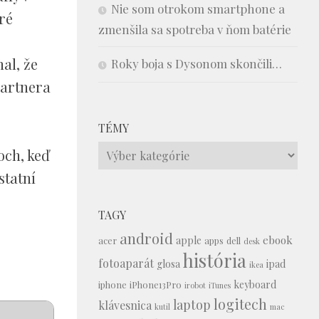
Nie som otrokom smartphone a
ré
zmenšila sa spotreba v ňom batérie
al, že
Roky boja s Dysonom skončili…
partnera
TÉMY
Témy
och, keď
statní
TAGY
android
ebook
apple
acer
apps
dell
desk
história
fotoaparát
glosa
ipad
ikea
keyboard
iphone
iPhone13Pro
irobot
iTunes
logitech
laptop
klávesnica
kutil
mac