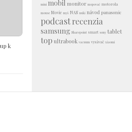
mobil
monitor
motorola
mini
mopovač
návod
panasonic
Movie
NAS
mouse
myš
nuki
podcast
recenzia
samsung
tablet
smart
Sharepoint
sony
top
ultrabook
vysávač
vacuum
xiaomi
up k