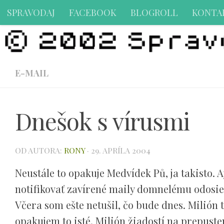
SPRAVODAJ
FACEBOOK
BLOGROLL
KONTA
Preskočiť na obsah
E-MAIL
Dnešok s vírusmi
OD AUTORA:
RONY
·
29. APRÍLA 2004
Neustále to opakuje Medvídek Pů, ja takisto. Aj
notifikovať zavírené maily domnelému odosiel
Včera som ešte netušil, čo bude dnes. Milión
opakujem to isté. Milión žiadostí na prepust