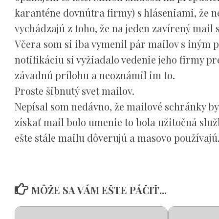
karanténe dovnútra firmy) s hláseniami, že ne
vychádzajú z toho, že na jeden zavírený mail 
Včera som si iba vymenil pár mailov s iným 
notifikáciu si vyžiadalo vedenie jeho firmy p
závadnú prílohu a neoznámil im to.
Proste šibnutý svet mailov.
Nepísal som nedávno, že mailové schránky by
získať mail bolo umenie to bola užitočná služ
ešte stále mailu dôverujú a masovo používajú
MÔŽE SA VÁM EŠTE PÁČIŤ...