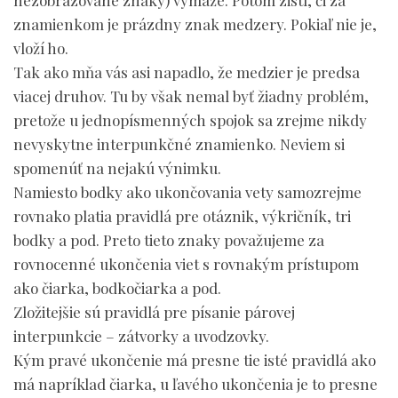
nezobrazované znaky) vymaže. Potom zistí, či za
znamienkom je prázdny znak medzery. Pokiaľ nie je,
vloží ho.
Tak ako mňa vás asi napadlo, že medzier je predsa
viacej druhov. Tu by však nemal byť žiadny problém,
pretože u jednopísmenných spojok sa zrejme nikdy
nevyskytne interpunkčné znamienko. Neviem si
spomenúť na nejakú výnimku.
Namiesto bodky ako ukončovania vety samozrejme
rovnako platia pravidlá pre otáznik, výkričník, tri
bodky a pod. Preto tieto znaky považujeme za
rovnocenné ukončenia viet s rovnakým prístupom
ako čiarka, bodkočiarka a pod.
Zložitejšie sú pravidlá pre písanie párovej
interpunkcie – zátvorky a uvodzovky.
Kým pravé ukončenie má presne tie isté pravidlá ako
má napríklad čiarka, u ľavého ukončenia je to presne