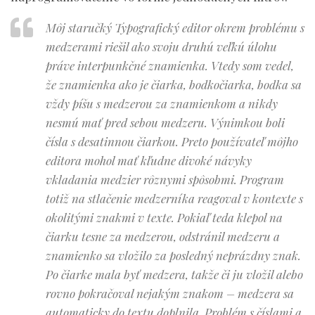
Môj staručký Typografický editor okrem problému s
medzerami riešil ako svoju druhú veľkú úlohu
práve interpunkčné znamienka. Vtedy som vedel,
že znamienka ako je čiarka, bodkočiarka, bodka sa
vždy píšu s medzerou za znamienkom a nikdy
nesmú mať pred sebou medzeru. Výnimkou boli
čísla s desatinnou čiarkou. Preto používateľ môjho
editora mohol mať kľudne divoké návyky
vkladania medzier rôznymi spôsobmi. Program
totiž na stlačenie medzerníka reagoval v kontexte s
okolitými znakmi v texte. Pokiaľ teda klepol na
čiarku tesne za medzerou, odstránil medzeru a
znamienko sa vložilo za posledný neprázdny znak.
Po čiarke mala byť medzera, takže či ju vložil alebo
rovno pokračoval nejakým znakom – medzera sa
automaticky do textu doplnila. Problém s číslami a