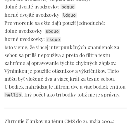
dolné dvojité uvodzovky:
bdquo
horné dvojité uvodzovky:
ldquo
Pre vnorenie sa ešte dajú použiť jednoduché:
dolné uvodzovky:
sbquo
horné uvodzovky:
rsquo
Isto vieme, že viacej interpunkčných znamienok za
sebou sa príliš nepoužíva a preto do filtra textu
zahrňme aj opravovanie týchto chybných zápisov.
Výnimkou je použitie otáznikov a výkričníkov. Tieto
môžu byť vložené dva a viacejkrát za tesne sebou.
U bodiek nahrádzajte filtrom dve a viac bodiek entitou
. Iný počet ako tri bodky totiž nie je správny.
hellip
Zhrnutie článkov na tému CMS do 21. mája 2004: