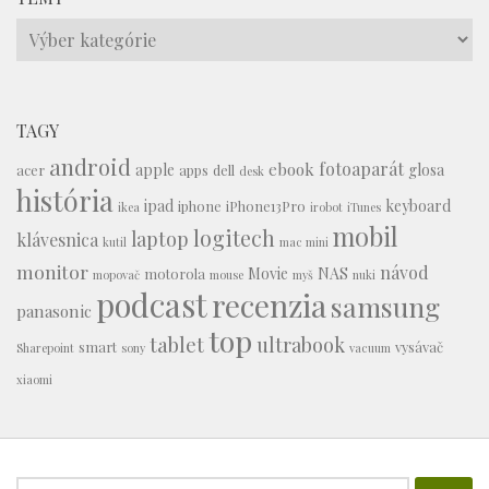
Témy
TAGY
android
fotoaparát
ebook
apple
glosa
acer
apps
dell
desk
história
ipad
keyboard
iphone
iPhone13Pro
ikea
irobot
iTunes
mobil
logitech
laptop
klávesnica
kutil
mac mini
monitor
návod
Movie
NAS
motorola
mopovač
mouse
myš
nuki
podcast
recenzia
samsung
panasonic
top
tablet
ultrabook
smart
vysávač
Sharepoint
sony
vacuum
xiaomi