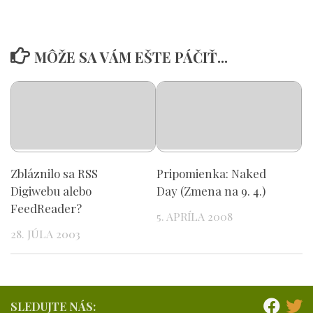
MÔŽE SA VÁM EŠTE PÁČIŤ...
Zbláznilo sa RSS
Pripomienka: Naked
Digiwebu alebo
Day (Zmena na 9. 4.)
FeedReader?
5. APRÍLA 2008
28. JÚLA 2003
SLEDUJTE NÁS: