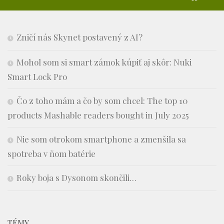
Zničí nás Skynet postavený z AI?
Mohol som si smart zámok kúpiť aj skôr: Nuki
Smart Lock Pro
Čo z toho mám a čo by som chcel: The top 10
products Mashable readers bought in July 2025
Nie som otrokom smartphone a zmenšila sa
spotreba v ňom batérie
Roky boja s Dysonom skončili…
TÉMY