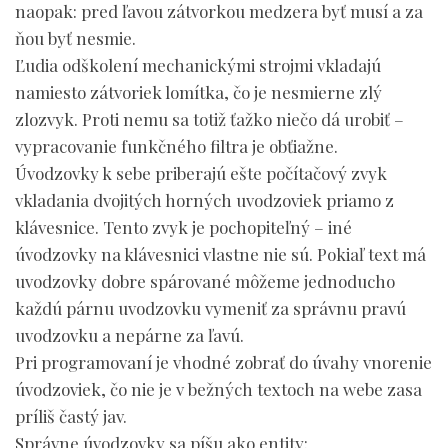
naopak: pred ľavou zátvorkou medzera byť musí a za
ňou byť nesmie.
Ľudia odškolení mechanickými strojmi vkladajú
namiesto zátvoriek lomítka, čo je nesmierne zlý
zlozvyk. Proti nemu sa totiž ťažko niečo dá urobiť –
vypracovanie funkčného filtra je obťiažne.
Úvodzovky k sebe priberajú ešte počítačový zvyk
vkladania dvojitých horných uvodzoviek priamo z
klávesnice. Tento zvyk je pochopiteľný – iné
úvodzovky na klávesnici vlastne nie sú. Pokiaľ text má
uvodzovky dobre spárované môžeme jednoducho
každú párnu uvodzovku vymeniť za správnu pravú
uvodzovku a nepárne za ľavú.
Pri programovaní je vhodné zobrať do úvahy vnorenie
úvodzoviek, čo nie je v bežných textoch na webe zasa
príliš častý jav.
Správne úvodzovky sa píšu ako entity: