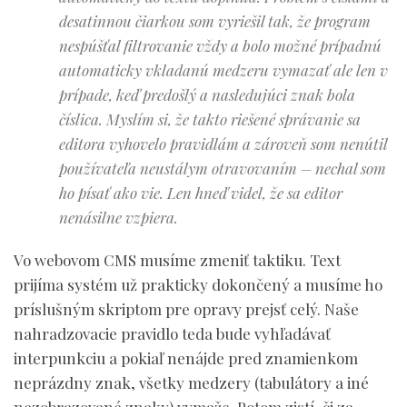
desatinnou čiarkou som vyriešil tak, že program
nespúšťal filtrovanie vždy a bolo možné prípadnú
automaticky vkladanú medzeru vymazať ale len v
prípade, keď predošlý a nasledujúci znak bola
číslica. Myslím si, že takto riešené správanie sa
editora vyhovelo pravidlám a zároveň som nenútil
používateľa neustálym otravovaním – nechal som
ho písať ako vie. Len hneď videl, že sa editor
nenásilne vzpiera.
Vo webovom CMS musíme zmeniť taktiku. Text
prijíma systém už prakticky dokončený a musíme ho
príslušným skriptom pre opravy prejsť celý. Naše
nahradzovacie pravidlo teda bude vyhľadávať
interpunkciu a pokiaľ nenájde pred znamienkom
neprázdny znak, všetky medzery (tabulátory a iné