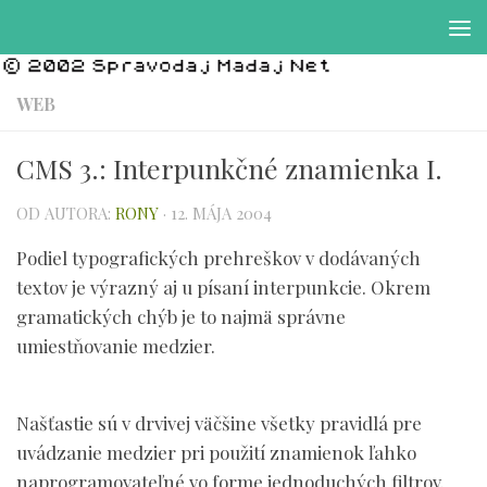
Preskočiť na obsah
WEB
CMS 3.: Interpunkčné znamienka I.
OD AUTORA:
RONY
·
12. MÁJA 2004
Podiel typografických prehreškov v dodávaných
textov je výrazný aj u písaní interpunkcie. Okrem
gramatických chýb je to najmä správne
umiestňovanie medzier.
Našťastie sú v drvivej väčšine všetky pravidlá pre
uvádzanie medzier pri použití znamienok ľahko
naprogramovateľné vo forme jednoduchých filtrov.