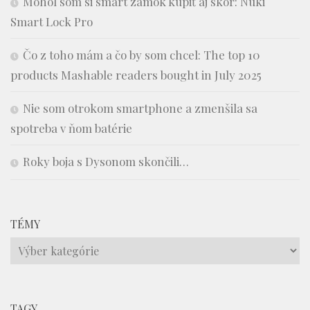
Mohol som si smart zámok kúpiť aj skôr: Nuki
Smart Lock Pro
Čo z toho mám a čo by som chcel: The top 10
products Mashable readers bought in July 2025
Nie som otrokom smartphone a zmenšila sa
spotreba v ňom batérie
Roky boja s Dysonom skončili…
TÉMY
Témy
TAGY