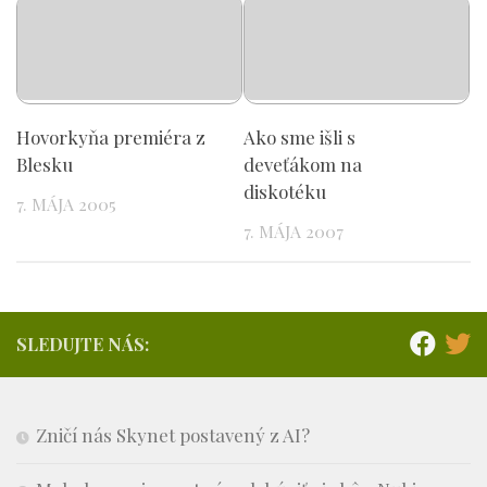
Hovorkyňa premiéra z
Ako sme išli s
Blesku
deveťákom na
diskotéku
7. MÁJA 2005
7. MÁJA 2007
SLEDUJTE NÁS:
Zničí nás Skynet postavený z AI?