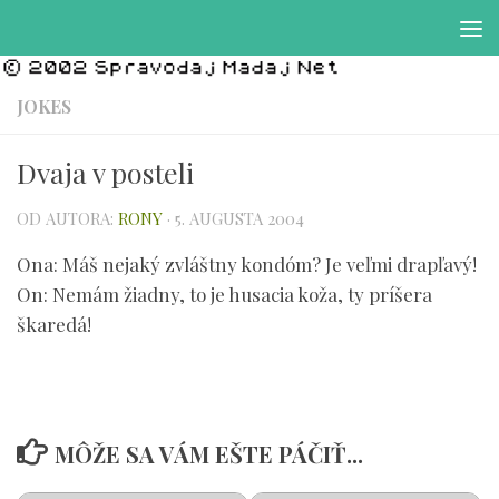
Preskočiť na obsah
JOKES
Dvaja v posteli
OD AUTORA:
RONY
·
5. AUGUSTA 2004
Ona: Máš nejaký zvláštny kondóm? Je veľmi drapľavý!
On: Nemám žiadny, to je husacia koža, ty príšera
škaredá!
MÔŽE SA VÁM EŠTE PÁČIŤ...