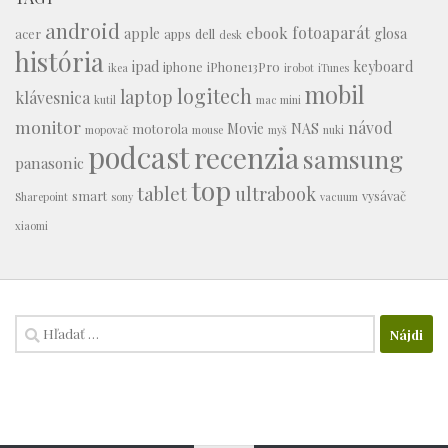
android
fotoaparát
ebook
apple
glosa
acer
apps
dell
desk
história
ipad
keyboard
iphone
iPhone13Pro
ikea
irobot
iTunes
mobil
logitech
laptop
klávesnica
kutil
mac mini
monitor
návod
Movie
NAS
motorola
mopovač
mouse
myš
nuki
podcast
recenzia
samsung
panasonic
top
tablet
ultrabook
smart
vysávač
Sharepoint
sony
vacuum
xiaomi
Hľadať: