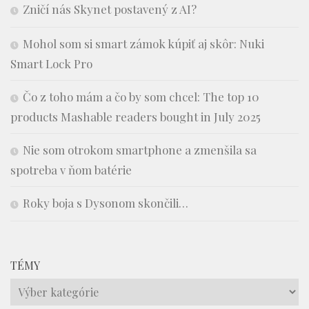
Zničí nás Skynet postavený z AI?
Mohol som si smart zámok kúpiť aj skôr: Nuki
Smart Lock Pro
Čo z toho mám a čo by som chcel: The top 10
products Mashable readers bought in July 2025
Nie som otrokom smartphone a zmenšila sa
spotreba v ňom batérie
Roky boja s Dysonom skončili…
TÉMY
Témy