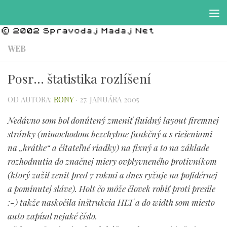
Preskočiť na obsah
WEB
Posr… štatistika rozlíšení
OD AUTORA:
RONY
·
27. JANUÁRA 2005
Nedávno som bol donútený zmeniť fluidný layout firemnej
stránky (mimochodom bezchybne funkčný a s riešeniami
na „krátke“ a čitateľné riadky) na fixný a to na základe
rozhodnutia do značnej miery ovplyvneného protivníkom
(ktorý zažil zenit pred 7 rokmi a dnes ryžuje na pofidérnej
a pominutej sláve). Holt čo môže človek robiť proti presile
:-) takže naskočila inštrukcia HLT a do width som miesto
auto zapísal nejaké číslo.