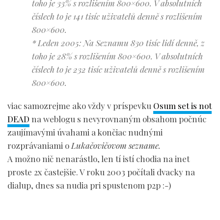
toho je 33% s rozlišením 800×600. V absolutních
číslech to je 141 tisíc uživatelů denně s rozlišením
800×600.
* Leden 2005: Na Seznamu 830 tisíc lidí denně, z
toho je 28% s rozlišením 800×600. V absolutních
číslech to je 232 tisíc uživatelů denně s rozlišením
800×600.
viac samozrejme ako vždy v príspevku
Osum set is not
DEAD
na weblogu s nevyrovnaným obsahom počnúc
zaujímavými úvahami a končiac nudnými
rozprávaniami o
Lukačovičovom sezname.
A možno nič nenarástlo, len tí istí chodia na inet
proste 2x častejšie. V roku 2003 počítali dvacky na
dialup, dnes sa nudia pri spustenom p2p :-)