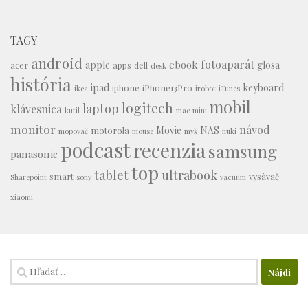
TAGY
android
fotoaparát
ebook
apple
glosa
acer
apps
dell
desk
história
ipad
keyboard
iphone
iPhone13Pro
ikea
irobot
iTunes
mobil
logitech
laptop
klávesnica
kutil
mac mini
monitor
návod
Movie
NAS
motorola
mopovač
mouse
myš
nuki
podcast
recenzia
samsung
panasonic
top
tablet
ultrabook
smart
vysávač
Sharepoint
sony
vacuum
xiaomi
Hľadať: