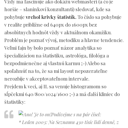
Vždy ma fascinuje ako dokážu webmasteri (a čo je
horšie – slaninkoví konzultanti) sledovať, kde sa
pohybuje
vrchol krivky štatistík.
To číslo sa pohybuje
v realite približne od 640px do 1600px bez
absolútnych hodnôt vždy v aktuálnom okamžiku.
Problém je poznať vývoj, metodiku a hlavne tendencie.
Veľmi fajn by bolo poznať názor analytika so
špecializáciou na štatistiku, astrológa, filológa a
bezpodmienečne aj vlastnú karmu ;-) Alebo sa
spoľahnúť na to, že sa mi layout nepozerateľne
nerozbije v akceptovateľnom intervale.
Prejdem k veci, aj IL sa venuje histogramom so
sĺpčekmi 640/800/1024/1600 ;-) a má ďalší kliniec do
štatistiky:
Podívejme s na pár čísel:
* Leden 2003: Na Seznamu 430 tisíc lidí denně, z