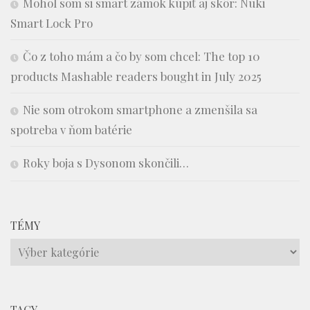
Mohol som si smart zámok kúpiť aj skôr: Nuki
Smart Lock Pro
Čo z toho mám a čo by som chcel: The top 10
products Mashable readers bought in July 2025
Nie som otrokom smartphone a zmenšila sa
spotreba v ňom batérie
Roky boja s Dysonom skončili…
TÉMY
Témy
TAGY