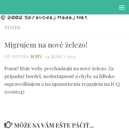
Preskočiť na obsah
NOTES
Migrujem na nové železo!
OD AUTORA:
RONY
·
14. MARCA 2005
Pozor! Moje weby prechádzajú na nové železo. Za
prípadný bordel, nedostupnosť a chyby sa hlboko
ospravedlňujem a na upozornenia reagujem na ICQ
50066147
MÔŽE SA VÁM EŠTE PÁČIŤ...