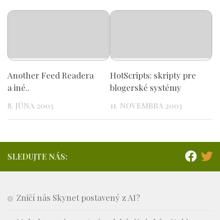
Another Feed Readera
HotScripts: skripty pre
a iné..
blogerské systémy
8. JÚNA 2003
11. NOVEMBRA 2003
SLEDUJTE NÁS:
Zničí nás Skynet postavený z AI?