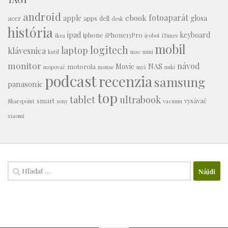
android
fotoaparát
ebook
apple
glosa
acer
apps
dell
desk
história
ipad
keyboard
iphone
iPhone13Pro
ikea
irobot
iTunes
mobil
logitech
laptop
klávesnica
kutil
mac mini
monitor
návod
Movie
NAS
motorola
mopovač
mouse
myš
nuki
podcast
recenzia
samsung
panasonic
top
tablet
ultrabook
smart
vysávač
Sharepoint
sony
vacuum
xiaomi
Hľadať: