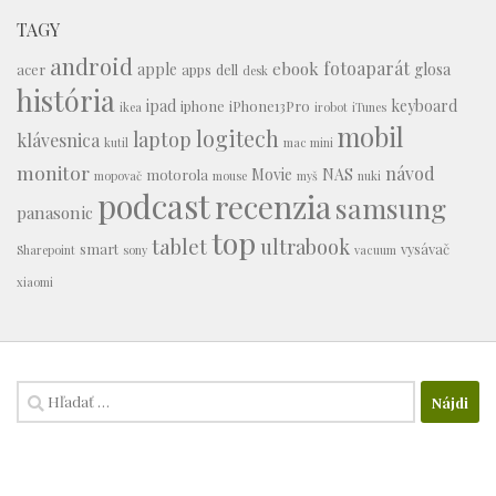
TAGY
android
fotoaparát
ebook
apple
glosa
acer
apps
dell
desk
história
ipad
keyboard
iphone
iPhone13Pro
ikea
irobot
iTunes
mobil
logitech
laptop
klávesnica
kutil
mac mini
monitor
návod
Movie
NAS
motorola
mopovač
mouse
myš
nuki
podcast
recenzia
samsung
panasonic
top
tablet
ultrabook
smart
vysávač
Sharepoint
sony
vacuum
xiaomi
Hľadať: