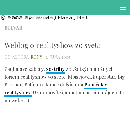
Preskočiť na obsah
BULVAR
Weblog o realityshow zo sveta
OD AUTORA:
RONY
·
2. JÚNA 2005
Zaujímavé zábery,
zostrihy
zo všetkých možných
foriem realityshow vo svete: Mojsejovci, Superstar, Big
Brother, Balírna a kopec ďalších na
Panáček v
realityshow.
Už nemusíte čumieť na bedňu, nájdete to
na webe :-)