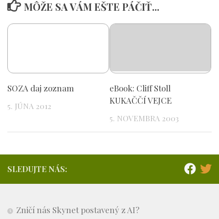
MÔŽE SA VÁM EŠTE PÁČIŤ...
SOZA daj zoznam
eBook: Cliff Stoll
KUKAČČÍ VEJCE
5. JÚNA 2012
5. NOVEMBRA 2003
SLEDUJTE NÁS:
Zničí nás Skynet postavený z AI?