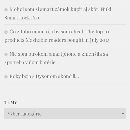
Mohol som si smart zámok kúpiť aj skôr: Nuki
Smart Lock Pro
Čo z toho mám a čo by som chcel: The top 10
products Mashable readers bought in July 2025
Nie som otrokom smartphone a zmenšila sa
spotreba v ňom batérie
Roky boja s Dysonom skončili…
TÉMY
Témy