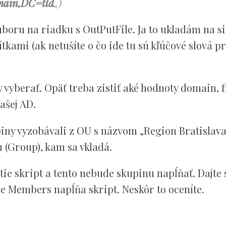
main,DC=tld
„)
boru na riadku s OutPutFile. Ja to ukladám na si
kami (ak netušíte o čo ide tu sú kľúčové slová p
 vyberať. Opäť treba zistiť aké hodnoty domain, 
ašej AD.
iny vyzobávali z OU s názvom „Region Bratislava
 (Group), kam sa vkladá.
e skript a tento nebude skupinu napĺňať. Dajte 
e Members napĺňa skript. Neskôr to oceníte.