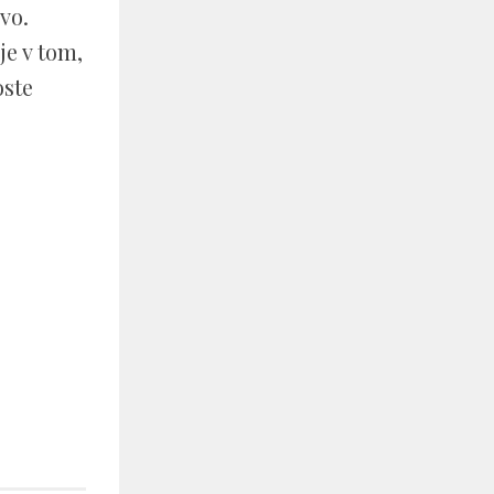
vo.
e v tom,
oste