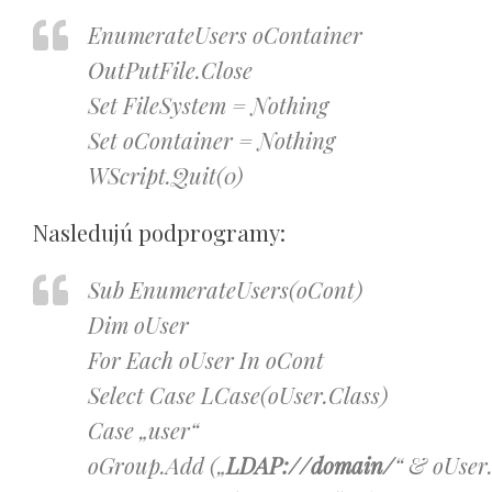
EnumerateUsers oContainer
OutPutFile.Close
Set FileSystem = Nothing
Set oContainer = Nothing
WScript.Quit(0)
Nasledujú podprogramy:
Sub EnumerateUsers(oCont)
Dim oUser
For Each oUser In oCont
Select Case LCase(oUser.Class)
Case „user“
oGroup.Add („
LDAP://domain/
“ & oUser