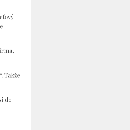
eťový
re
firma,
“. Takže
si do