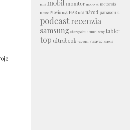
mobil
monitor
motorola
mini
mopovač
návod
panasonic
Movie
NAS
mouse
myš
nuki
podcast
recenzia
samsung
tablet
smart
Sharepoint
sony
top
ultrabook
vysávač
vacuum
xiaomi
voje