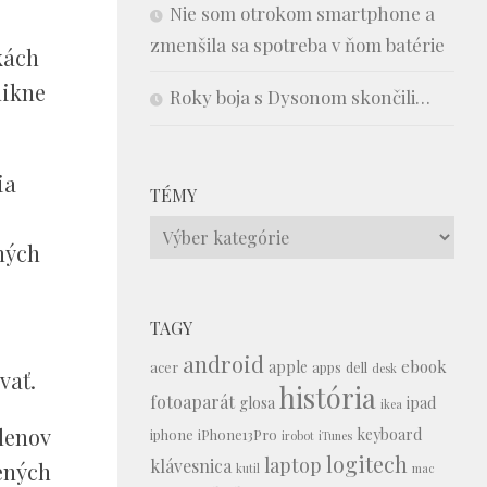
Nie som otrokom smartphone a
zmenšila sa spotreba v ňom batérie
kách
nikne
Roky boja s Dysonom skončili…
ia
TÉMY
Témy
ných
TAGY
android
ebook
apple
acer
apps
dell
desk
vať.
história
fotoaparát
glosa
ipad
ikea
lenov
keyboard
iphone
iPhone13Pro
irobot
iTunes
logitech
laptop
klávesnica
ených
kutil
mac