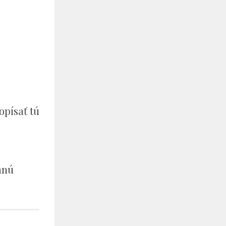
opísať tú
anú