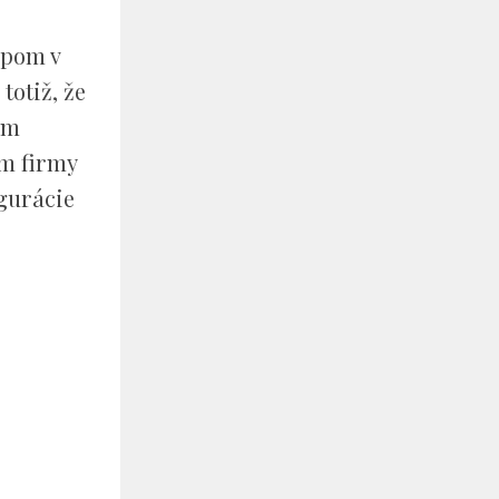
upom v
totiž, že
om
om firmy
igurácie