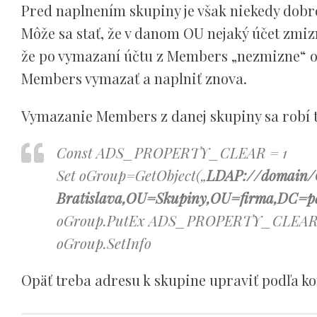
Pred naplnením skupiny je však niekedy dobr
Môže sa stať, že v danom OU nejaký účet zmi
že po vymazaní účtu z Members „nezmizne“ od
Members vymazať a naplniť znova.
Vymazanie Members z danej skupiny sa robí 
Const ADS_PROPERTY_CLEAR = 1
Set oGroup=GetObject(„
LDAP://domain
Bratislava,OU=Skupiny,OU=firma,DC=p
oGroup.PutEx ADS_PROPERTY_CLEAR, 
oGroup.SetInfo
Opäť treba adresu k skupine upraviť podľa ko