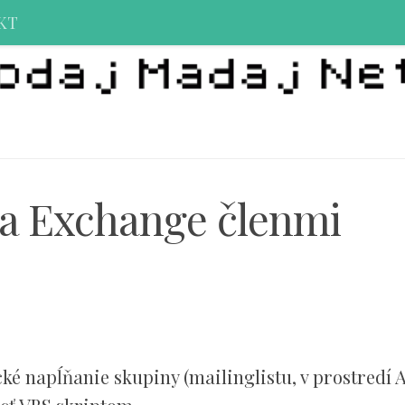
KT
na Exchange členmi
 napĺňanie skupiny (mailinglistu, v prostredí A