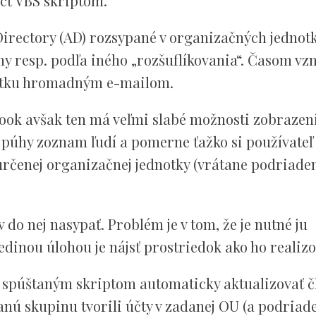
ôcť VBS skriptom.
irectory (AD) rozsypané v organizačných jednot
y resp. podľa iného „rozšuflíkovania“. Časom vz
notku hromadným e-mailom.
look avšak ten má veľmi slabé možnosti zobrazen
 púhy zoznam ľudí a pomerne ťažko si používateľ
rčenej organizačnej jednotky (vrátane podriade
do nej nasypať. Problém je v tom, že je nutné ju
jedinou úlohou je nájsť prostriedok ako ho realizo
e spúštaným skriptom automaticky aktualizovať č
anú skupinu tvorili účty v zadanej OU (a podriad