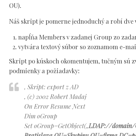
OU).
Náš skript je pomerne jednoduchý a robí dve 
napĺňa Members v zadanej Group zo zada
vytvára textový súbor so zoznamom e-mai
Skript po kúskoch okomentujem, tučným sú zvý
podmienky a požiadavky:
‚ Skript: export z AD
‚ (c) 2002 Robert Madaj
On Error Resume Next
Dim oGroup
Set oGroup=GetObject(„
LDAP://domain
Bratislava,OU=Skupiny,OU=firma,DC=p