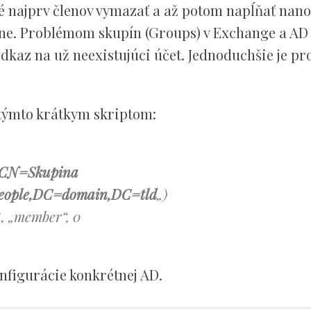
é najprv členov vymazať a až potom napĺňať nano
zne. Problémom skupín (Groups) v Exchange a AD j
kaz na už neexistujúci účet. Jednoduchšie je pr
týmto krátkym skriptom:
/CN=Skupina
eople,DC=domain,DC=tld
„)
„member“, 0
nfigurácie konkrétnej AD.