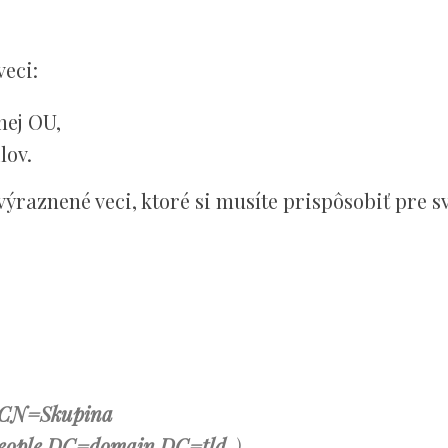
veci:
nej OU,
lov.
raznené veci, ktoré si musíte prispôsobiť pre s
/CN=Skupina
eople,DC=domain,DC=tld
„)