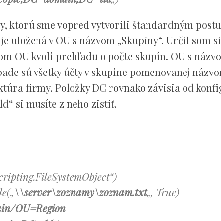
y, ktorú sme vopred vytvorili štandardným post
e uložená v OU s názvom „Skupiny“. Určil som si 
om OU kvoli prehľadu o počte skupín. OU s názv
ípade sú všetky účty v skupine pomenovanej názv
ktúra firmy. Položky DC rovnako závisia od konf
d“ si musíte z neho zistiť.
cripting.FileSystemObject“)
le(„
\\server\zoznamy\zoznam.txt
„, True)
in/OU=Region