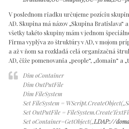
V poslednom riadku určujeme pozíciu skupin
AD. Skupina má názov „Skupina Bratislava“ a j
všetky takéto skupiny mám v jednom špeciáln
Firma vyplýva zo štruktúry v AD, v mojom pr
a až v ňom sa rozkladá celá organizačná štru
AD, čiže pomenovania „people“, „domain“ a „tl
Dim oContainer
Dim OutPutFile
Dim FileSystem
Set FileSystem = WScript.CreateObject(„S
Set OutPutFile = FileSystem.CreateTextFi
Set oContainer=GetObject(„
LDAP://doma