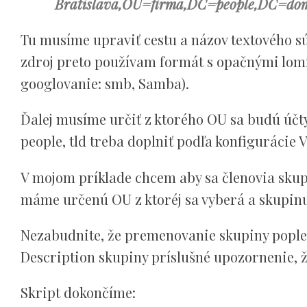
Bratislava,OU=firma,DC=people,DC=do
Tu musíme upraviť cestu a názov textového sú
zdroj preto používam formát s opačnými lomít
googlovanie: smb, Samba).
Ďalej musíme určiť z ktorého OU sa budú účty
people, tld treba doplniť podľa konfigurácie V
V mojom príklade chcem aby sa členovia skup
máme určenú OU z ktoréj sa vyberá a skupinu
Nezabudnite, že premenovanie skupiny popleti
Description skupiny príslušné upozornenie, ž
Skript dokončíme: