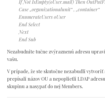
If Not IsEmpty(oUser.mail) Then OutPutFi
Case „organizationalunit“ , „container“
EnumerateUsers oUser
End Select
Next
End Sub
Nezabudnite tučne zvýraznenú adresu upravi
vašu.
V prípade, že ste skutočne nezabudli vytvoriť 
prepísali názov OU a nepoplietli LDAP adresu
skupinu a nasypať do nej Members.