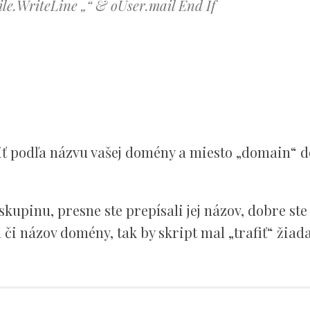
le.WriteLine „“ & oUser.mail End If
ť podľa názvu vašej domény a miesto „domain“ d
skupinu, presne ste prepísali jej názov, dobre ste
 či názov domény, tak by skript mal „trafiť“ žiad