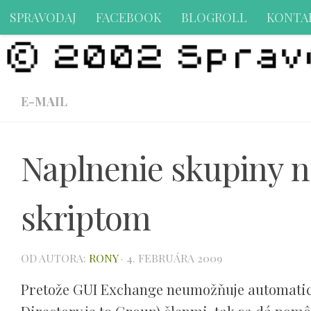
SPRAVODAJ
FACEBOOK
BLOGROLL
KONTA
Preskočiť na obsah
E-MAIL
Naplnenie skupiny 
skriptom
OD AUTORA:
RONY
·
4. FEBRUÁRA 2009
Pretože GUI Exchange neumožňuje automatické