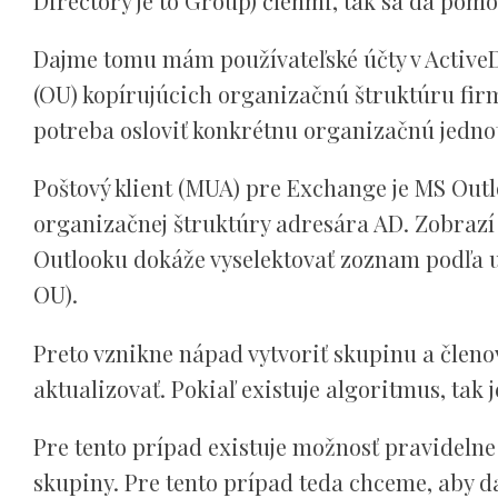
Directory je to Group) členmi, tak sa dá pom
Dajme tomu mám používateľské účty v ActiveD
(OU) kopírujúcich organizačnú štruktúru firm
potreba osloviť konkrétnu organizačnú jed
Poštový klient (MUA) pre Exchange je MS Out
organizačnej štruktúry adresára AD. Zobrazí
Outlooku dokáže vyselektovať zoznam podľa u
OU).
Preto vznikne nápad vytvoriť skupinu a členov 
aktualizovať. Pokiaľ existuje algoritmus, tak 
Pre tento prípad existuje možnosť pravideln
skupiny. Pre tento prípad teda chceme, aby d