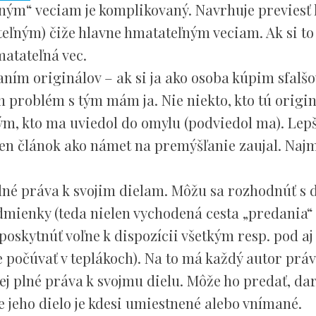
ľným“ veciam je komplikovaný. Navrhuje previesť
eľným) čiže hlavne hmatateľným veciam. Ak si to
atateľná vec.
aním originálov – ak si ja ako osoba kúpim sfalš
en problém s tým mám ja. Nie niekto, kto tú origi
m, kto ma uviedol do omylu (podviedol ma). Lepši
ten článok ako námet na premýšľanie zaujal. Najm
lné práva k svojim dielam. Môžu sa rozhodnúť s 
odmienky (teda nielen vychodená cesta „predania“
poskytnúť voľne k dispozícii všetkým resp. pod aj
očúvať v teplákoch). Na to má každý autor práv
j plné práva k svojmu dielu. Môže ho predať, dar
 že jeho dielo je kdesi umiestnené alebo vnímané.