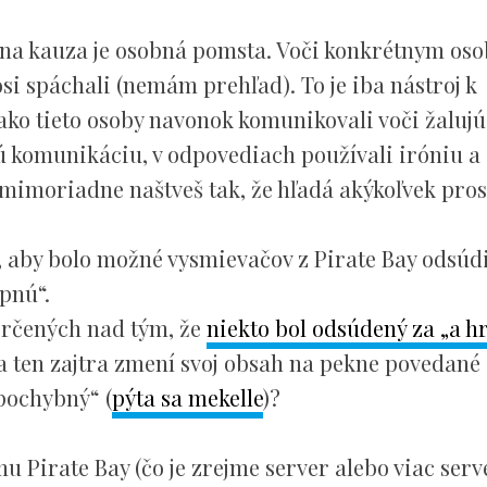
álna kauza je osobná pomsta. Voči konkrétnym os
osi spáchali (nemám prehľad). To je iba nástroj k
ako tieto osoby navonok komunikovali voči žalujú
ú komunikáciu, v odpovediach používali iróniu a 
 mimoriadne naštveš tak, že hľadá akýkoľvek pro
 aby bolo možné vysmievačov z Pirate Bay odsúdi
pnú“.
orčených nad tým, že
niekto bol odsúdený za „a h
 ten zajtra zmení svoj obsah na pekne povedané
„pochybný“ (
pýta sa mekelle
)?
u Pirate Bay (čo je zrejme server alebo viac serv