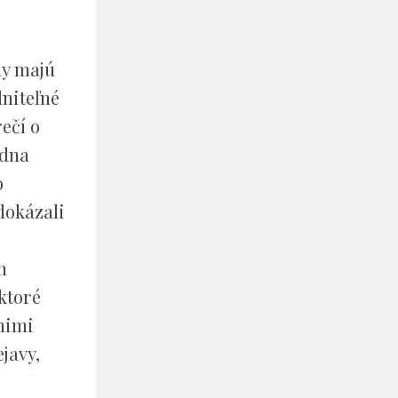
ny majú
lniteľné
ečí o
edna
o
dokázali
h
ktoré
 nimi
javy,