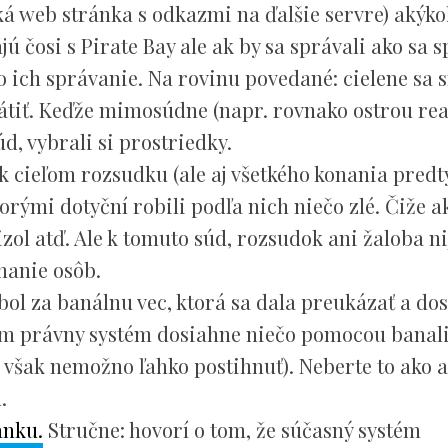
ká web stránka s odkazmi na ďalšie servre) akýko
ú čosi s Pirate Bay ale ak by sa správali ako sa s
ko ich správanie. Na rovinu povedané: cielene sa s
vrátiť. Keďže mimosúdne (napr. rovnako ostrou re
úd, vybrali si prostriedky.
ak cieľom rozsudku (ale aj všetkého konania pred
rými dotyční robili podľa nich niečo zlé. Čiže a
izol atď. Ale k tomuto súd, rozsudok ani žaloba n
nanie osôb.
bol za banálnu vec, ktorá sa dala preukázať a do
ým právny systém dosiahne niečo pomocou banali
ré však nemožno ľahko postihnuť). Neberte to ako 
.
ánku.
Stručne: hovorí o tom, že súčasný systém