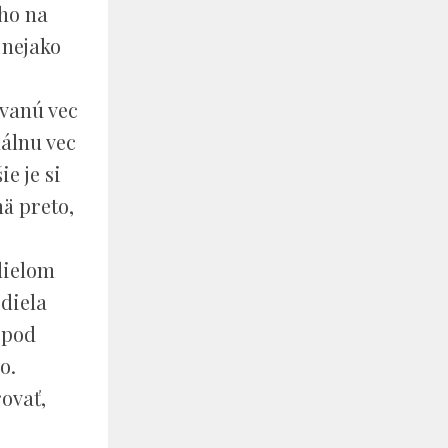
 ho na
 nejako
ovanú vec
nálnu vec
e je si
ä preto,
dielom
 diela
 pod
o.
ovať,