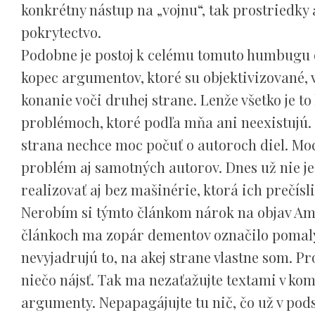
konkrétny nástup na „vojnu“, tak prostriedky a
pokrytectvo.
Podobne je postoj k celému tomuto humbugu 
kopec argumentov, ktoré su objektivizované, 
konanie voči druhej strane. Lenže všetko je t
problémoch, ktoré podľa mňa ani neexistujú.
strana nechce moc počuť o autoroch diel. Moc 
problém aj samotných autorov. Dnes už nie je
realizovať aj bez mašinérie, ktorá ich prečísl
Nerobím si týmto článkom nárok na objav Amer
článkoch ma zopár dementov označilo pomaly z
nevyjadrujú to, na akej strane vlastne som. P
niečo nájsť. Tak ma nezaťažujte textami v ko
argumenty. Nepapagájujte tu nič, čo už v pods