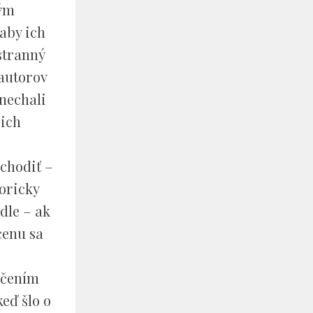
ným
aby ich
stranný
 autorov
onechali
 ich
 chodiť –
toricky
dle – ak
cenu sa
edčením
eď šlo o