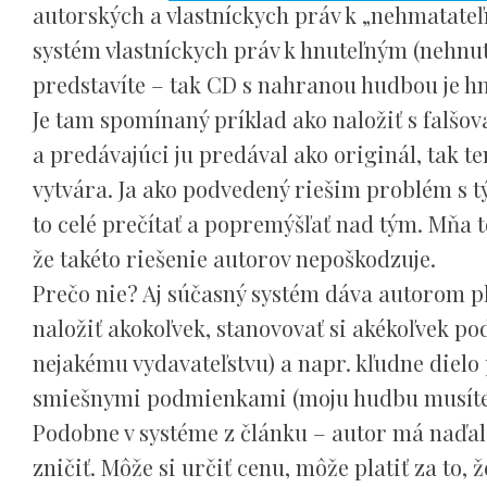
autorských a vlastníckych práv k „nehmatate
systém vlastníckych práv k hnuteľným (nehnut
predstavíte – tak CD s nahranou hudbou je hm
Je tam spomínaný príklad ako naložiť s falšov
a predávajúci ju predával ako originál, tak t
vytvára. Ja ako podvedený riešim problém s tý
to celé prečítať a popremýšľať nad tým. Mňa 
že takéto riešenie autorov nepoškodzuje.
Prečo nie? Aj súčasný systém dáva autorom p
naložiť akokoľvek, stanovovať si akékoľvek p
nejakému vydavateľstvu) a napr. kľudne dielo 
smiešnymi podmienkami (moju hudbu musíte p
Podobne v systéme z článku – autor má naďale
zničiť. Môže si určiť cenu, môže platiť za to,