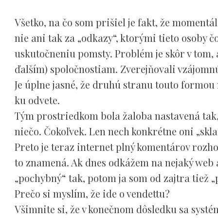
Všetko, na čo som prišiel je fakt, že moment
nie ani tak za „odkazy“, ktorými tieto osoby č
uskutočneniu pomsty. Problém je skôr v tom, 
ďalším) spoločnostiam. Zverejňovali vzájomn
Je úplne jasné, že druhú stranu touto formou
ku odvete.
Tým prostriedkom bola žaloba nastavená tak,
niečo. Čokoľvek. Len nech konkrétne oni „skla
Preto je teraz internet plný komentárov rozh
to znamená. Ak dnes odkážem na nejaký web a
„pochybný“ tak, potom ja som od zajtra tiež 
Prečo si myslím, že ide o vendettu?
Všimnite si, že v konečnom dôsledku sa systém