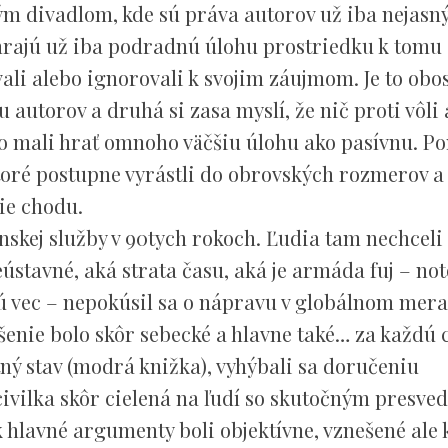
ým divadlom, kde sú práva autorov už iba nejas
rajú už iba podradnú úlohu prostriedku k tomu 
vali alebo ignorovali k svojim záujmom. Je to obo
autorov a druhá si zasa myslí, že nič proti vôli
mto mali hrať omnoho väčšiu úlohu ako pasívnu. P
oré postupne vyrástli do obrovských rozmerov a
ie chodu.
skej služby v 90tych rokoch. Ľudia tam nechceli
eústavné, aká strata času, aká je armáda fuj – no
ú vec – nepokúsil sa o nápravu v globálnom mera
riešenie bolo skôr sebecké a hlavne také… za každú 
ný stav (modrá knižka), vyhýbali sa doručeniu
i civilka skôr cielená na ľudí so skutočným presv
 hlavné argumenty boli objektívne, vznešené ale k