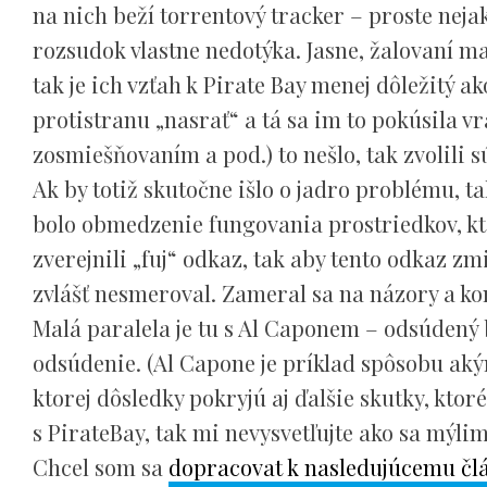
na nich beží torrentový tracker – proste neja
rozsudok vlastne nedotýka. Jasne, žalovaní maj
tak je ich vzťah k Pirate Bay menej dôležitý a
protistranu „nasrať“ a tá sa im to pokúsila 
zosmiešňovaním a pod.) to nešlo, tak zvolili s
Ak by totiž skutočne išlo o jadro problému, t
bolo obmedzenie fungovania prostriedkov, kto
zverejnili „fuj“ odkaz, tak aby tento odkaz zm
zvlášť nesmeroval. Zameral sa na názory a ko
Malá paralela je tu s Al Caponem – odsúdený 
odsúdenie. (Al Capone je príklad spôsobu ak
ktorej dôsledky pokryjú aj ďalšie skutky, kto
s PirateBay, tak mi nevysvetľujte ako sa mýlim
Chcel som sa
dopracovat k nasledujúcemu čl