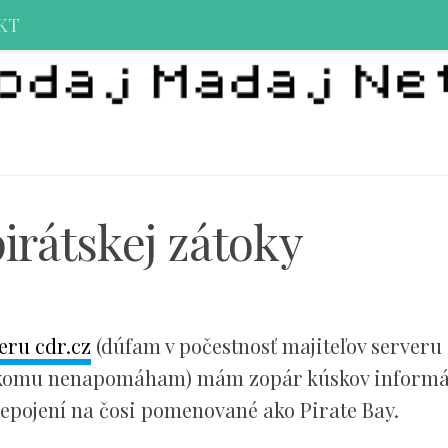
KT
pirátskej zátoky
eru cdr.cz
(dúfam v počestnosť majiteľov serveru
 nikomu nenapomáham) mám zopár kúskov informá
repojení na čosi pomenované ako Pirate Bay.