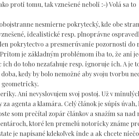
ko proti tomu, tak vznešené neboli :-) Volá sa to
obojstranne nesmierne pokrytecký, kde obe stra
vznešené, idealistické resp. plnoprávne ospraved
o len pokrytectvo a presmerúvanie pozornosti do r
 Pritom je základným problémom iba to, že ani j
ich do toho nezaťahuje resp. ignoruje ich. A je t
 doba, kedy by bolo nemožné aby svoju tvorbu ne
i geometricky.
iky. Ani nevyslovujem svoj postoj. Už v minulýc
a agenta a klamára. Celý článok je súpis úvah, 
roste som prečítal zopár článkov a snažím sa nad
mentároch, ktoré len premelú notoricky známe pre
tate je napísané kdekoľvek inde a ak chcete niečo