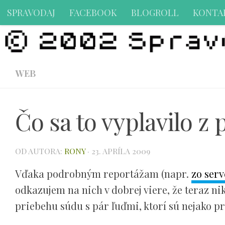
SPRAVODAJ
FACEBOOK
BLOGROLL
KONTA
Preskočiť na obsah
WEB
Čo sa to vyplavilo z 
OD AUTORA:
RONY
·
23. APRÍLA 2009
Vďaka podrobným reportážam (napr.
zo serv
odkazujem na nich v dobrej viere, že teraz
priebehu súdu s pár ľuďmi, ktorí sú nejako p