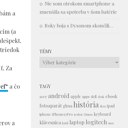
Nie som otrokom smartphone a
zmenšila sa spotreba v ňom batérie
obám a
Roky boja s Dysonom skončili…
cim (a
dešpekt.
striedok
TÉMY
Témy
ť. Za
ref“
a čo
TAGY
android
ebook
apple
acer
apps
dell
desk
história
fotoaparát
glosa
ipad
ikea
keyboard
iphone
iPhone13Pro
irobot
iTunes
logitech
laptop
erov a
klávesnica
kutil
mac