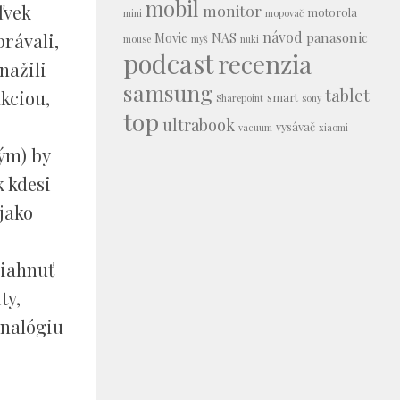
mobil
monitor
ľvek
motorola
mini
mopovač
návod
panasonic
právali,
Movie
NAS
mouse
myš
nuki
podcast
recenzia
nažili
samsung
tablet
akciou,
smart
Sharepoint
sony
top
ultrabook
vysávač
vacuum
xiaomi
tým) by
k kdesi
ijako
siahnuť
ty,
analógiu