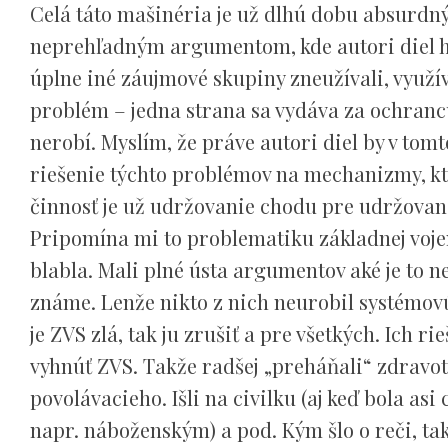
Celá táto mašinéria je už dlhú dobu absurdn
neprehľadným argumentom, kde autori diel h
úplne iné záujmové skupiny zneužívali, využí
problém – jedna strana sa vydáva za ochrancu 
nerobí. Myslím, že práve autori diel by v to
riešenie týchto problémov na mechanizmy, kt
činnosť je už udržovanie chodu pre udržovan
Pripomína mi to problematiku základnej vojen
blabla. Mali plné ústa argumentov aké je to n
známe. Lenže nikto z nich neurobil systémov
je ZVS zlá, tak ju zrušiť a pre všetkých. Ich 
vyhnúť ZVS. Takže radšej „preháňali“ zdravot
povolávacieho. Išli na civilku (aj keď bola as
napr. náboženským) a pod. Kým šlo o reči, tak