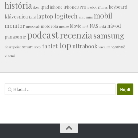
história
ipad
keyboard
iphone
iPhone13Pro
ikea
irobot
iTunes
mobil
logitech
laptop
klávesnica
kutil
mac mini
monitor
návod
Movie
NAS
motorola
mopovač
mouse
myš
nuki
podcast
recenzia
samsung
panasonic
top
tablet
ultrabook
smart
vysávač
Sharepoint
sony
vacuum
xiaomi
Hľadať: