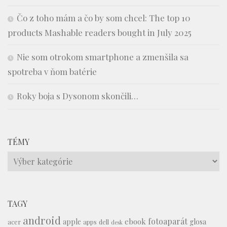
Čo z toho mám a čo by som chcel: The top 10
products Mashable readers bought in July 2025
Nie som otrokom smartphone a zmenšila sa
spotreba v ňom batérie
Roky boja s Dysonom skončili…
TÉMY
Témy
TAGY
android
fotoaparát
ebook
apple
glosa
acer
apps
dell
desk