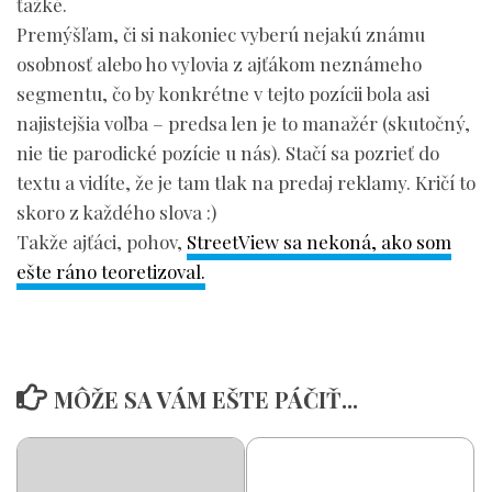
ťažké.
Premýšľam, či si nakoniec vyberú nejakú známu
osobnosť alebo ho vylovia z ajťákom neznámeho
segmentu, čo by konkrétne v tejto pozícii bola asi
najistejšia voľba – predsa len je to manažér (skutočný,
nie tie parodické pozície u nás). Stačí sa pozrieť do
textu a vidíte, že je tam tlak na predaj reklamy. Kričí to
skoro z každého slova :)
Takže ajťáci, pohov,
StreetView sa nekoná, ako som
ešte ráno teoretizoval.
MÔŽE SA VÁM EŠTE PÁČIŤ...