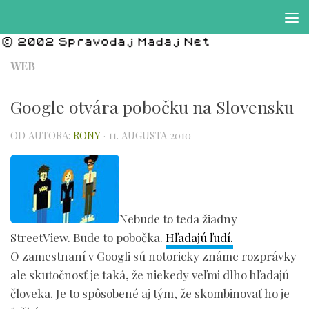
Preskočiť na obsah
WEB
Google otvára pobočku na Slovensku
OD AUTORA:
RONY
·
11. AUGUSTA 2010
Nebude to teda žiadny
StreetView. Bude to pobočka.
Hľadajú ľudí.
O zamestnaní v Googli sú notoricky známe rozprávky
ale skutočnosť je taká, že niekedy veľmi dlho hľadajú
človeka. Je to spôsobené aj tým, že skombinovať ho je