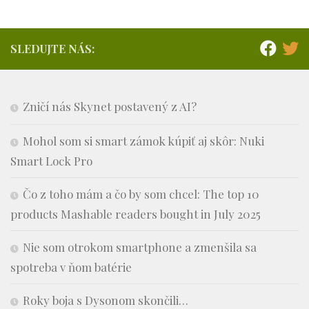
SLEDUJTE NÁS:
Zničí nás Skynet postavený z AI?
Mohol som si smart zámok kúpiť aj skôr: Nuki
Smart Lock Pro
Čo z toho mám a čo by som chcel: The top 10
products Mashable readers bought in July 2025
Nie som otrokom smartphone a zmenšila sa
spotreba v ňom batérie
Roky boja s Dysonom skončili…