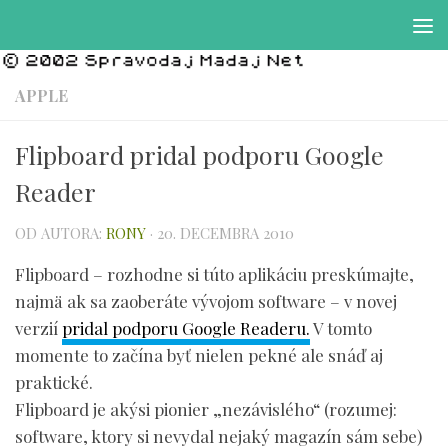
Preskočiť na obsah
APPLE
Flipboard pridal podporu Google
Reader
OD AUTORA:
RONY
·
20. DECEMBRA 2010
Flipboard – rozhodne si túto aplikáciu preskúmajte,
najmä ak sa zaoberáte vývojom software – v novej
verzií
pridal podporu Google Readeru.
V tomto
momente to začína byť nielen pekné ale snáď aj
praktické.
Flipboard je akýsi pionier „nezávislého“ (rozumej:
software, ktory si nevydal nejaký magazín sám sebe)