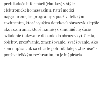
prehliadača informácii (článkov) v štýle
elektronického magazínu. Patrí medzi
najvydarenejšie programy s používateľským
rozhraním, ktoré využíva dotykovú obrazovku lepšie
ako rozhrania, ktoré nanajvýš simulujú myšacie
ovládanie (takzvané ďobanie do obrazovky). Gestá,
objekty, presúvanie, zmenšovanie, zväčšovanie. Ako
som napísal, ak sa chcete pohnúť ďalej v „biznise“ s
používateľským rozhraním, tu je inšpirácia.