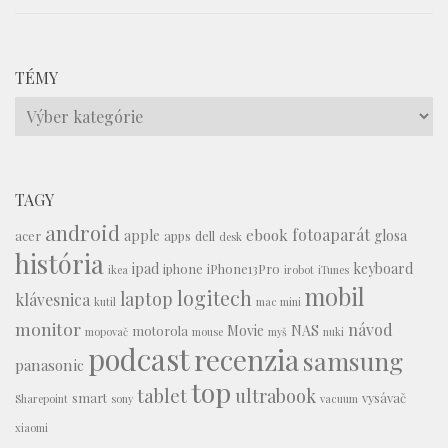
TÉMY
Témy
TAGY
android
fotoaparát
ebook
apple
glosa
acer
apps
dell
desk
história
ipad
keyboard
iphone
iPhone13Pro
ikea
irobot
iTunes
mobil
logitech
laptop
klávesnica
kutil
mac mini
monitor
návod
Movie
NAS
motorola
mopovač
mouse
myš
nuki
podcast
recenzia
samsung
panasonic
top
tablet
ultrabook
smart
vysávač
Sharepoint
sony
vacuum
xiaomi