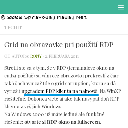
Preskočiť na obsah
TECHIT
Grid na obrazovke pri použití RDP
OD AUTORA:
RONY
·
2. FEBRUÁRA 2011
Stretli ste sa s tým, že v RDP (terminálové okno na
cudzí počítač) sa vám cez obrazovku prekreslí z čiar
taká šachovnica? Ide o grid corruption, ktorá sa dá
vyriešiť u
pgradom RDP klienta na najnovši.
Na WinXP
riešiteľné. Dokonca viete aj ako tak nasypať doň RDP
klienta z vyšších Windows.
Na Windows 2000 už máte jediné ale funkčné
riešenie:
otvorte si RDP okno na fullscreen.