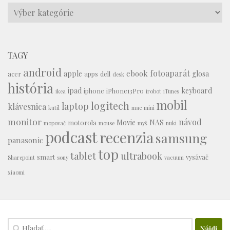
Témy
TAGY
android
fotoaparát
ebook
apple
glosa
acer
apps
dell
desk
história
ipad
keyboard
iphone
iPhone13Pro
ikea
irobot
iTunes
mobil
logitech
laptop
klávesnica
kutil
mac mini
monitor
návod
Movie
NAS
motorola
mopovač
mouse
myš
nuki
podcast
recenzia
samsung
panasonic
top
tablet
ultrabook
smart
vysávač
Sharepoint
sony
vacuum
xiaomi
Hľadať: