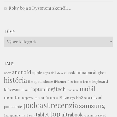
Roky boja s Dysonom skončili…
TÉMY
Témy
TAGY
android
fotoaparát
ebook
apple
glosa
acer
apps
dell
desk
história
ipad
keyboard
iphone
iPhone13Pro
ikea
irobot
iTunes
mobil
logitech
laptop
klávesnica
kutil
mac mini
monitor
návod
Movie
NAS
motorola
mopovač
mouse
myš
nuki
podcast
recenzia
samsung
panasonic
top
tablet
ultrabook
smart
vysávač
Sharepoint
sony
vacuum