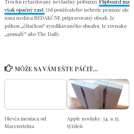
Trochu retardovaný nevlastný príbuzný
Flipboard má
však opačný rast.
Od používateľov neberie peniaze ale
zasa nedáva REDAKČNE pripravovaný obsah. Je
púhou „čítačkou“ syndikovaného obsahu. Je rovnako
„pomalý“ ako The Daily.
MÔŽE SA VÁM EŠTE PÁČIŤ...
Dievča mesiaca od
Apple novinky: 34. a 35.
Macensteina
týždeň