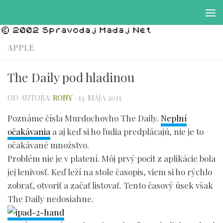
Preskočiť na obsah
APPLE
The Daily pod hladinou
OD AUTORA:
RONY
·
13. MÁJA 2011
Poznáme čísla Murdochovho The Daily.
Neplní
očakávania
a aj keď si ho ľudia predplácajú, nie je to
očakávané množstvo.
Problém nie je v platení. Môj prvý pocit z aplikácie bola
jej lenivosť. Keď leží na stole časopis, viem si ho rýchlo
zobrať, otvoriť a začať listovať. Tento časový úsek však
The Daily nedosiahne.