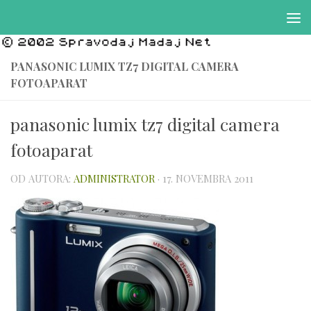
Preskočiť na obsah
PANASONIC LUMIX TZ7 DIGITAL CAMERA
FOTOAPARAT
panasonic lumix tz7 digital camera
fotoaparat
OD AUTORA:
ADMINISTRATOR
·
17. NOVEMBRA 2011