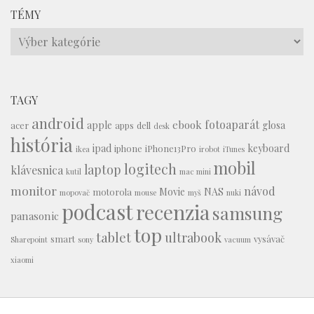
TÉMY
Témy
TAGY
android
fotoaparát
ebook
apple
glosa
acer
apps
dell
desk
história
ipad
keyboard
iphone
iPhone13Pro
ikea
irobot
iTunes
mobil
logitech
laptop
klávesnica
kutil
mac mini
monitor
návod
Movie
NAS
motorola
mopovač
mouse
myš
nuki
podcast
recenzia
samsung
panasonic
top
tablet
ultrabook
smart
vysávač
Sharepoint
sony
vacuum
xiaomi