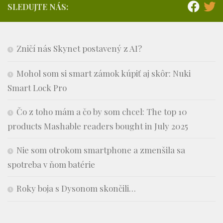
SLEDUJTE NÁS:
Zničí nás Skynet postavený z AI?
Mohol som si smart zámok kúpiť aj skôr: Nuki
Smart Lock Pro
Čo z toho mám a čo by som chcel: The top 10
products Mashable readers bought in July 2025
Nie som otrokom smartphone a zmenšila sa
spotreba v ňom batérie
Roky boja s Dysonom skončili…