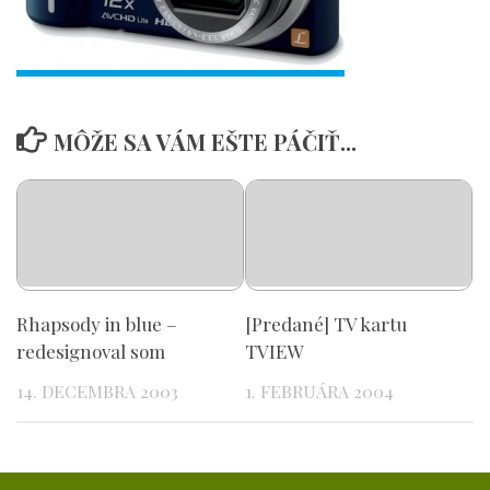
MÔŽE SA VÁM EŠTE PÁČIŤ...
Rhapsody in blue –
[Predané] TV kartu
redesignoval som
TVIEW
14. DECEMBRA 2003
1. FEBRUÁRA 2004