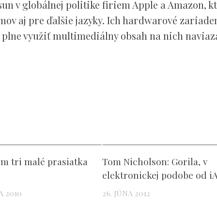
n v globálnej politike firiem Apple a Amazon, k
mov aj pre ďalšie jazyky. Ich hardwarové zariade
 plne využiť multimediálny obsah na nich naviaz
m tri malé prasiatka
Tom Nicholson: Gorila, v
elektronickej podobe od iA
A 2010
26. JÚNA 2012