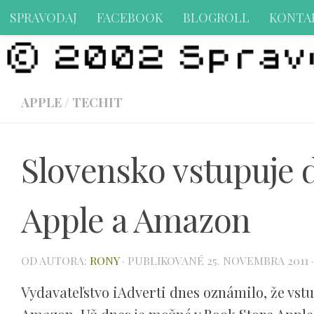
SPRAVODAJ
FACEBOOK
BLOGROLL
KONTA
Preskočiť na obsah
APPLE
/
TECHIT
Slovensko vstupuje
Apple a Amazon
OD AUTORA:
RONY
· PUBLIKOVANÉ
25. NOVEMBRA 2011
Vydavateľstvo iAdverti dnes oznámilo, že vst