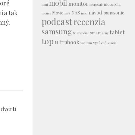
mobil
toré
monitor
motorola
mini
mopovač
nia tak
návod
panasonic
Movie
NAS
mouse
myš
nuki
podcast
recenzia
aný.
samsung
tablet
smart
Sharepoint
sony
top
ultrabook
vysávač
vacuum
xiaomi
dverti