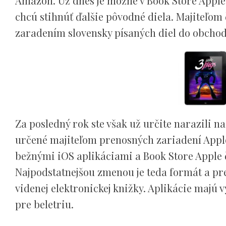
Amazon. Už dnes je možné v Book Store Apple 
chcú stihnúť ďalšie pôvodné diela. Majiteľom
zaradením slovensky písaných diel do obcho
Za posledný rok ste však už určite narazili na
určené majiteľom prenosných zariadení Apple. 
bežnými iOS aplikáciami a Book Store Apple 
Najpodstatnejšou zmenou je teda formát a pr
videnej elektronickej knižky. Aplikácie majú v
pre beletriu.