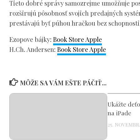
Tieto dobré správy samozrejme umožňuje posu
rozširujú pôsobnosť svojich predajných systé
prestávajú byť púhou hračkou bez schopnosti
Ezopove bájky:
Book Store Apple
H.Ch. Andersen:
Book Store Apple
MÔŽE SA VÁM EŠTE PÁČIŤ...
Ukážte deťo
na iPade
25. NOVEMBR