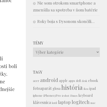
Vianoc
Nie som otrokom smartphone a
zmenšila sa spotreba v ňom batérie
Roky boja s Dysonom skončili…
TÉMY
Témy
li
sti boli
TAGY
žky.
android
ebook
dne
apple
acer
apps
dell
desk
história
fotoaparát
dnejšie
glosa
ipad
ikea
keyboard
iphone
iPhone13Pro
irobot
iTunes
logitech
laptop
klávesnica
kutil
mac