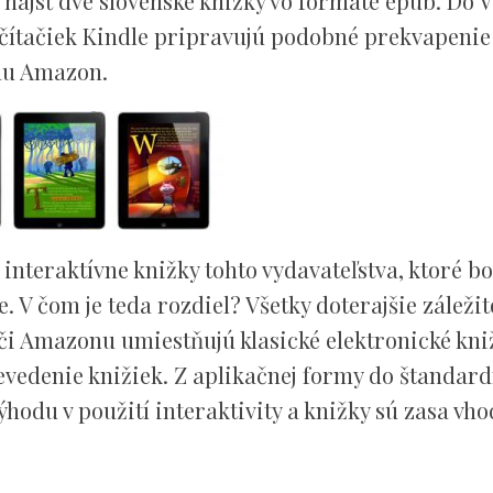
nájsť dve slovenské knižky vo formáte epub. Do 
 čítačiek Kindle pripravujú podobné prekvapenie
du Amazon.
 interaktívne knižky tohto vydavateľstva, ktoré bo
V čom je teda rozdiel? Všetky doterajšie záležito
či Amazonu umiestňujú klasické elektronické kni
evedenie knižiek. Z aplikačnej formy do štandar
ýhodu v použití interaktivity a knižky sú zasa vho