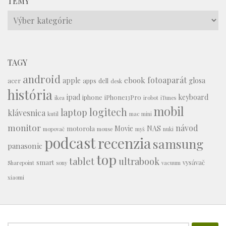
TÉMY
Témy
TAGY
android
fotoaparát
ebook
apple
glosa
acer
apps
dell
desk
história
ipad
keyboard
iphone
iPhone13Pro
ikea
irobot
iTunes
mobil
logitech
laptop
klávesnica
kutil
mac mini
monitor
návod
Movie
NAS
motorola
mopovač
mouse
myš
nuki
podcast
recenzia
samsung
panasonic
top
tablet
ultrabook
smart
vysávač
Sharepoint
sony
vacuum
xiaomi