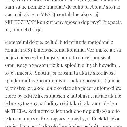
Kam sa tie peniaze utapaju? do coho preboha? stoji to
viac a aj tak je to MENEJ rentabilne ako vraj
NEEFEKTIVNY konkurecny sposob dopravy? Prepacte
mi, ten debil tu je.
Viete velmi dobre, ze ludi bud prinutis metodami z
romanu 1984 k nelogickemu konaniu. Ver mi, ze ak sa
im javi nieco vyhodnejsie, budu to chciet pouzivat
sami. Kecy o vacsom riziku, splodin a inych hovadin…
to je smiesne. Spocitaj si prosim ta aka je skodlivost
splodin naftoveho autobusu – pekne prosim :-) (nie je
tajomstvo, ze skodi daleko viac ako pocet automobilov,
ktore by odviezli cestujucich z autobusu, naviac ak nie
je bus vytazeny, splodiny robi tak ci tak, auto ide len
ak TREBA, ked netreba jednoducho neplodi) :-) ale to
je len na margo. Pre najvacsie naivky, aj tá električka
koniec koncov plodí splodiny (nebezpečné). Len na ne