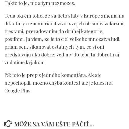
Takto to je, nic s tym nezmozes.
Teda okrem toho, ze sa tieto staty v Europe zmenia na
diktatury a zacnu riadit zivot svojich obcanov zakazmi,
trestami, preradovanim do druhej kategorie,
postihmi. Ja viem, ze je to ciel velkeho mnozstva ludi,
priam sen, sikanovat ostatnych tym, co si oni
predstavuju ako dobre: ved my do teba tu dobrotu aj
vmlatime kyjakom.
PS: toto je prepis jedného komentára. Ak ste
nepochopili, možno chýba kontext ale je kdesi na
Google Plus.
MÔŽE SA VÁM EŠTE PÁČIŤ...