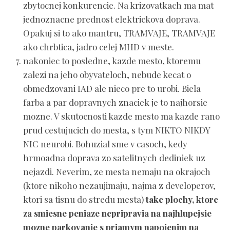
zbytocnej konkurencie. Na krizovatkach ma mat
jednoznacne prednost elektrickova doprava.
Opakuj si to ako mantru, TRAMVAJE, TRAMVAJE
ako chrbtica, jadro celej MHD v meste.
nakoniec to posledne, kazde mesto, ktoremu
zalezi na jeho obyvateloch, nebude kecat o
obmedzovani IAD ale nieco pre to urobi. Biela
farba a par dopravnych znaciek je to najhorsie
mozne. V skutocnosti kazde mesto ma kazde rano
prud cestujucich do mesta, s tym NIKTO NIKDY
NIC neurobi. Bohuzial sme v casoch, kedy
hrmoadna doprava zo satelitnych dediniek uz
nejazdi. Neverim, ze mesta nemaju na okrajoch
(ktore nikoho nezaujimaju, najma z developerov,
ktori sa tisnu do stredu mesta)
take plochy, ktore
za smiesne peniaze nepripravia na najhlupejsie
mozne parkovanie s priamym napojenim na