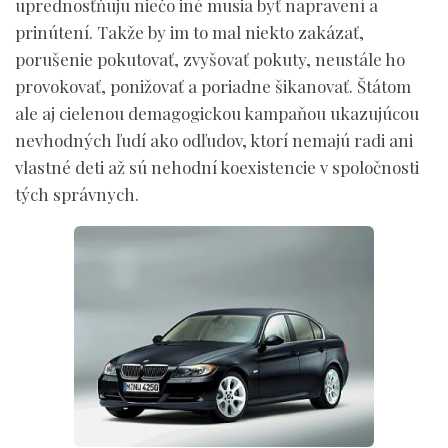
uprednosťňuju niečo iné musia byť napravení a
prinútení. Takže by im to mal niekto zakázať,
porušenie pokutovať, zvyšovať pokuty, neustále ho
provokovať, ponižovať a poriadne šikanovať. Štátom
ale aj cielenou demagogickou kampaňou ukazujúcou
nevhodných ľudí ako odľudov, ktorí nemajú radi ani
vlastné deti až sú nehodní koexistencie v spoločnosti
tých správnych.