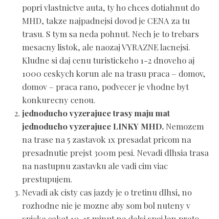
popri vlastnictve auta, ty ho chces dotiahnut do
MHD, takze najpadnejsi dovod je CENA za tu
trasu. S tym sa neda pohnut. Nech je to trebars
mesacny listok, ale naozaj VYRAZNE lacnejsi.
Kludne si daj cenu turistickeho 1-2 dnoveho aj
1000 ceskych korun ale na trasu praca – domov,
domov – praca rano, podvecer je vhodne byt
konkurecny cenou.
jednoducho vyzerajuce trasy maju mat
jednoducho vyzerajuce LINKY MHD.
Nemozem
na trase na 5 zastavok 1x presadat pricom na
presadnutie prejst 300m pesi. Nevadi dlhsia trasa
na nastupnu zastavku ale vadi cim viac
prestupujem.
Nevadi ak cisty cas jazdy je o tretinu dlhsi, no
rozhodne nie je mozne aby som bol nuteny v
spicke cakat 10-15 minut na dalsi spoj len preto,