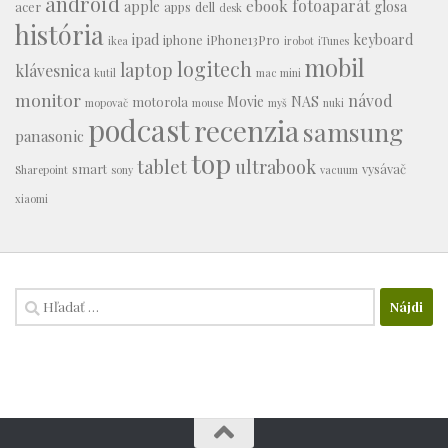
android
fotoaparát
ebook
apple
glosa
acer
apps
dell
desk
história
ipad
keyboard
iphone
iPhone13Pro
ikea
irobot
iTunes
mobil
logitech
laptop
klávesnica
kutil
mac mini
monitor
návod
Movie
NAS
motorola
mopovač
mouse
myš
nuki
podcast
recenzia
samsung
panasonic
top
tablet
ultrabook
smart
vysávač
Sharepoint
sony
vacuum
xiaomi
Hľadať: