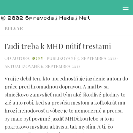
Preskočiť na obsah
BULVAR
Ľudí treba k MHD nútiť trestami
OD AUTORA:
RONY
· PUBLIKOVANÉ
5. SEPTEMBRA 2012
·
AKTUALIZOVANÉ
6. SEPTEMBRA 2012
Vraj je debil ten, kto uprednosťňuje jazdenie autom do
práce pred hromadnou dopravou. A mal by sa
slniečkovo zamyslieť nad tým aké škodlivé plodiny to
zlé auto robí, keď sa presúša mestom a koľkokrát mu
hrozí nehodovosť a vôbec je to nemoderné a predsa
by malo byť povinné jazdiť MHDčkou lebo si to ja
pokrokovo mysliaci aktivista tak myslím. A tí, čo