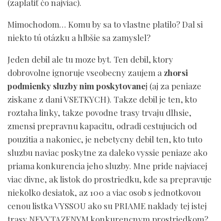
(zaplatiť čo najviac).
Mimochodom… Komu by sa to vlastne platilo? Dal si
niekto tú otázku a hlbšie sa zamyslel?
Jeden debil ale tu moze byt. Ten debil, ktory
dobrovolne ignoruje vseobecny zaujem a
zhorsi
podmienky sluzby nim poskytovane
j (aj za peniaze
ziskane z dani VSETKYCH). Takze debil je ten, kto
roztaha linky, takze povodne trasy trvaju dlhsie,
zmensi prepravnu kapacitu, odradi cestujucich od
pouzitia a nakoniec, je nebetycny debil ten, kto tuto
sluzbu naviac poskytne za daleko vyssie peniaze ako
priama konkurencia jeho sluzby. Mne pride najviacej
viac divne, ak listok do prostriedku, kde sa prepravuje
niekolko desiatok, az 100 a viac osob s jednotkovou
cenou listka VYSSOU ako su PRIAME naklady tej istej
trasy NEVYTAZENYM konkurencnym prostriedkom?