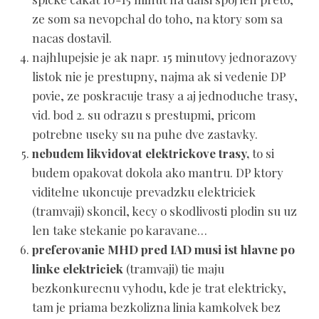
ze som sa nevopchal do toho, na ktory som sa
nacas dostavil.
najhlupejsie je ak napr. 15 minutovy jednorazovy
listok nie je prestupny, najma ak si vedenie DP
povie, ze poskracuje trasy a aj jednoduche trasy,
vid. bod 2. su odrazu s prestupmi, pricom
potrebne useky su na puhe dve zastavky.
nebudem likvidovat elektrickove trasy,
to si
budem opakovat dokola ako mantru. DP ktory
viditelne ukoncuje prevadzku elektriciek
(tramvaji) skoncil, kecy o skodlivosti plodin su uz
len take stekanie po karavane…
preferovanie MHD pred IAD musi ist hlavne po
linke elektriciek
(tramvaji) tie maju
bezkonkurecnu vyhodu, kde je trat elektricky,
tam je priama bezkolizna linia kamkolvek bez