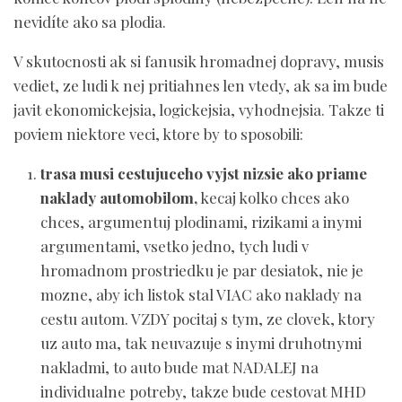
nevidíte ako sa plodia.
V skutocnosti ak si fanusik hromadnej dopravy, musis
vediet, ze ludi k nej pritiahnes len vtedy, ak sa im bude
javit ekonomickejsia, logickejsia, vyhodnejsia. Takze ti
poviem niektore veci, ktore by to sposobili:
trasa musi cestujuceho vyjst nizsie ako priame
naklady automobilom,
kecaj kolko chces ako
chces, argumentuj plodinami, rizikami a inymi
argumentami, vsetko jedno, tych ludi v
hromadnom prostriedku je par desiatok, nie je
mozne, aby ich listok stal VIAC ako naklady na
cestu autom. VZDY pocitaj s tym, ze clovek, ktory
uz auto ma, tak neuvazuje s inymi druhotnymi
nakladmi, to auto bude mat NADALEJ na
individualne potreby, takze bude cestovat MHD