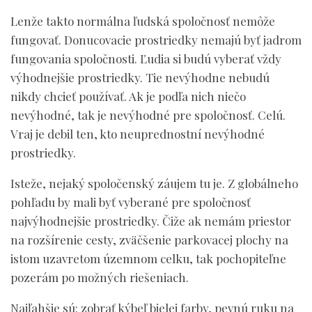
Lenže takto normálna ľudská spoločnosť nemôže
fungovať. Donucovacie prostriedky nemajú byť jadrom
fungovania spoločnosti. Ľudia si budú vyberať vždy
výhodnejšie prostriedky. Tie nevýhodne nebudú
nikdy chcieť používať. Ak je podľa nich niečo
nevýhodné, tak je nevýhodné pre spoločnosť. Celú.
Vraj je debil ten, kto neuprednostní nevýhodné
prostriedky.
Isteže, nejaký spoločenský záujem tu je. Z globálneho
pohľadu by mali byť vyberané pre spoločnosť
najvýhodnejšie prostriedky. Čiže ak nemám priestor
na rozšírenie cesty, zväčšenie parkovacej plochy na
istom uzavretom územnom celku, tak pochopiteľne
pozerám po možných riešeniach.
Najľahšie sú: zobrať kýbeľ bielej farby, pevnú ruku na