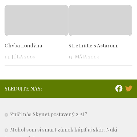
Chyba Londýna
Stretnutie s Astarom..
14. JÚLA 2005
15. MÁJA 2003
SLEDUJTE NÁS:
Zničí nás Skynet postavený z AI?
Mohol som si smart zámok kúpiť aj skôr: Nuki