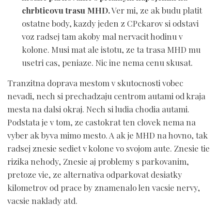
chrbticovu trasu MHD.
Ver mi, ze ak budu platit
ostatne body, kazdy jeden z CPckarov si odstavi
voz radsej tam akoby mal nervacit hodinu v
kolone. Musi mat ale istotu, ze ta trasa MHD mu
usetri cas, peniaze. Nic ine nema cenu skusat.
Tranzitna doprava mestom v skutocnosti vobec
nevadi, nech si prechadzaju centrom autami od kraja
mesta na dalsi okraj. Nech si ludia chodia autami.
Podstata je v tom, ze castokrat ten clovek nema na
vyber ak byva mimo mesto. A ak je MHD na hovno, tak
radsej znesie sediet v kolone vo svojom aute. Znesie tie
rizika nehody, Znesie aj problemy s parkovanim,
pretoze vie, ze alternativa odparkovat desiatky
kilometrov od prace by znamenalo len vacsie nervy,
vacsie naklady atd.