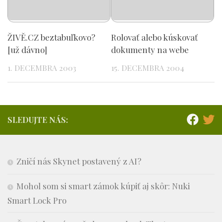
ŽIVĚ.CZ beztabuľkovo?
Rolovať alebo kúskovať
[už dávno]
dokumenty na webe
1. DECEMBRA 2003
15. DECEMBRA 2004
SLEDUJTE NÁS:
Zničí nás Skynet postavený z AI?
Mohol som si smart zámok kúpiť aj skôr: Nuki
Smart Lock Pro