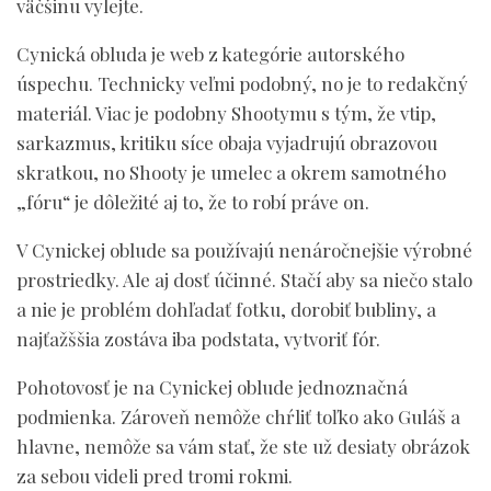
väčšinu vylejte.
Cynická obluda je web z kategórie autorského
úspechu. Technicky veľmi podobný, no je to redakčný
materiál. Viac je podobny Shootymu s tým, že vtip,
sarkazmus, kritiku síce obaja vyjadrujú obrazovou
skratkou, no Shooty je umelec a okrem samotného
„fóru“ je dôležité aj to, že to robí práve on.
V Cynickej oblude sa používajú nenáročnejšie výrobné
prostriedky. Ale aj dosť účinné. Stačí aby sa niečo stalo
a nie je problém dohľadať fotku, dorobiť bubliny, a
najťažššia zostáva iba podstata, vytvoriť fór.
Pohotovosť je na Cynickej oblude jednoznačná
podmienka. Zároveň nemôže chŕliť toľko ako Guláš a
hlavne, nemôže sa vám stať, že ste už desiaty obrázok
za sebou videli pred tromi rokmi.