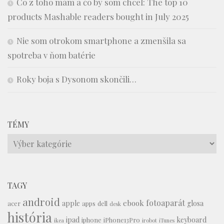
Čo z toho mám a čo by som chcel: The top 10
products Mashable readers bought in July 2025
Nie som otrokom smartphone a zmenšila sa
spotreba v ňom batérie
Roky boja s Dysonom skončili…
TÉMY
Témy
TAGY
android
fotoaparát
ebook
apple
glosa
acer
apps
dell
desk
história
ipad
keyboard
iphone
iPhone13Pro
ikea
irobot
iTunes