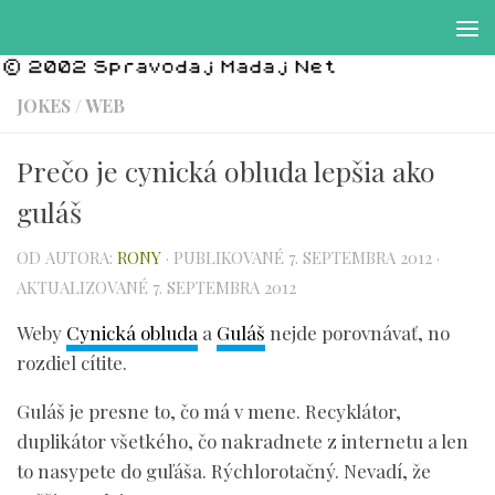
Preskočiť na obsah
JOKES
/
WEB
Prečo je cynická obluda lepšia ako
guláš
OD AUTORA:
RONY
· PUBLIKOVANÉ
7. SEPTEMBRA 2012
·
AKTUALIZOVANÉ
7. SEPTEMBRA 2012
Weby
Cynická obluda
a
Guláš
nejde porovnávať, no
rozdiel cítite.
Guláš je presne to, čo má v mene. Recyklátor,
duplikátor všetkého, čo nakradnete z internetu a len
to nasypete do guľáša. Rýchlorotačný. Nevadí, že