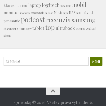
mobil
logitech
laptop
klávesnica
kutil
mac mini
monitor
návod
Movie
NAS
motorola
mopovač
mouse
myš
nuki
podcast
recenzia
samsung
panasonic
top
tablet
ultrabook
smart
vysávač
Sharepoint
sony
vacuum
xiaomi
Hľadať:
spravodaj © 2026. Všetky práva vyhradené.