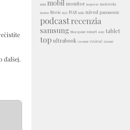
o
mobil
monitor
motorola
mini
mopovač
návod
panasonic
Movie
NAS
mouse
myš
nuki
podcast
recenzia
samsung
tablet
smart
Sharepoint
sony
ečistíte
top
ultrabook
vysávač
vacuum
xiaomi
 ďalšej.