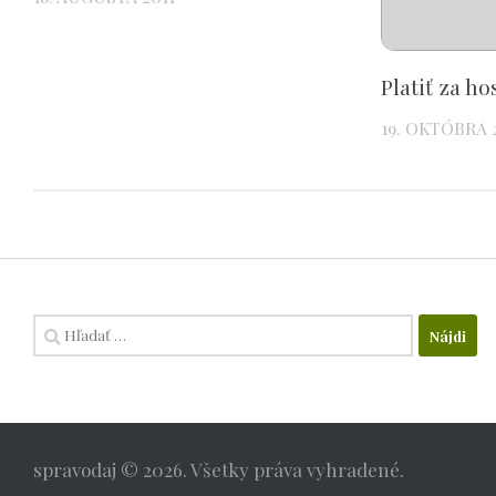
Platiť za ho
19. OKTÓBRA 
Hľadať:
spravodaj © 2026. Všetky práva vyhradené.