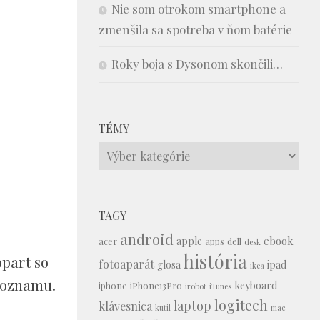
Nie som otrokom smartphone a
zmenšila sa spotreba v ňom batérie
Roky boja s Dysonom skončili…
TÉMY
Témy
TAGY
android
ebook
apple
acer
apps
dell
desk
história
bpart so
fotoaparát
glosa
ipad
ikea
zoznamu.
keyboard
iphone
iPhone13Pro
irobot
iTunes
logitech
laptop
klávesnica
kutil
mac