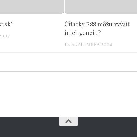
st.sk?
Čítačky RSS môžu zvýšiť
inteligenciu?
2003
16. SEPTEMBRA 2004