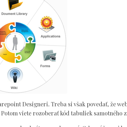
arepoint Designeri. Treba si však povedať, že we
 Potom viete rozoberať kód tabuliek samotného 