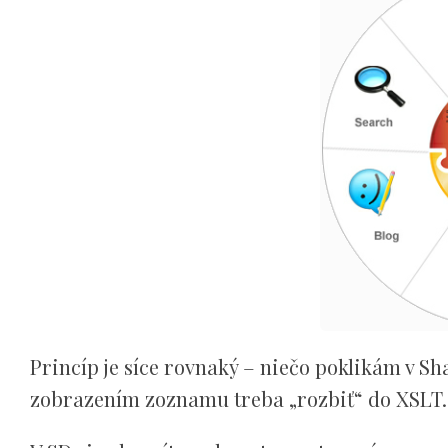
Princíp je síce rovnaký – niečo poklikám v Sh
zobrazením zoznamu treba „rozbiť“ do XSLT.