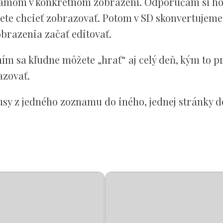
znamom v konkrétnom zobrazení. Odporúčam si h
udete chcieť zobrazovať. Potom v SD skonvertujeme
brazenia začať editovať.
ím sa kľudne môžete „hrať“ aj celý deň, kým to pr
azovať.
usy z jedného zoznamu do iného, jednej stránky do