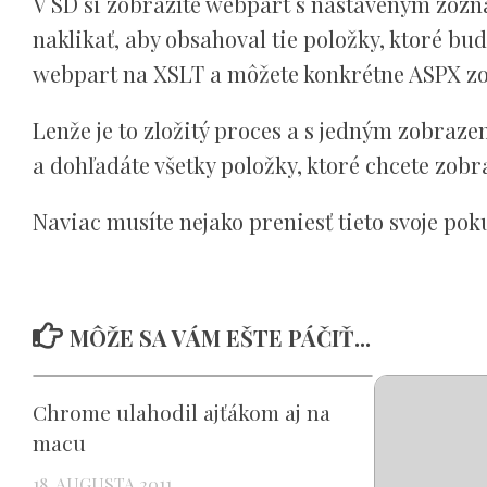
V SD si zobrazíte webpart s nastaveným zo
naklikať, aby obsahoval tie položky, ktoré b
webpart na XSLT a môžete konkrétne ASPX zo
Lenže je to zložitý proces a s jedným zobrazen
a dohľadáte všetky položky, ktoré chcete zobr
Naviac musíte nejako preniesť tieto svoje pok
MÔŽE SA VÁM EŠTE PÁČIŤ...
Chrome ulahodil ajťákom aj na
macu
18. AUGUSTA 2011