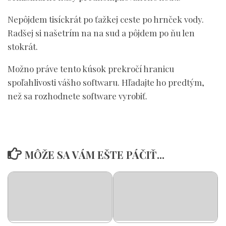
Nepôjdem tisíckrát po ťažkej ceste po hrnček vody.
Radšej si našetrím na na sud a pôjdem po ňu len
stokrát.
Možno práve tento kúsok prekročí hranicu
spoľahlivosti vášho softwaru. Hľadajte ho predtým,
než sa rozhodnete software vyrobiť.
MÔŽE SA VÁM EŠTE PÁČIŤ...