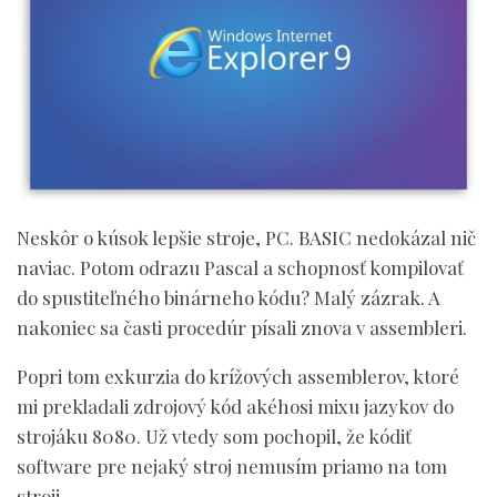
Neskôr o kúsok lepšie stroje, PC. BASIC nedokázal nič
naviac. Potom odrazu Pascal a schopnosť kompilovať
do spustiteľného binárneho kódu? Malý zázrak. A
nakoniec sa časti procedúr písali znova v assembleri.
Popri tom exkurzia do krížových assemblerov, ktoré
mi prekladali zdrojový kód akéhosi mixu jazykov do
strojáku 8080. Už vtedy som pochopil, že kódiť
software pre nejaký stroj nemusím priamo na tom
stroji.