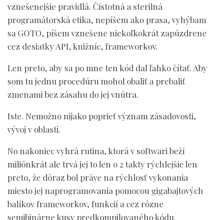
vznešenejšie pravidlá. Čistotná a sterilná
programátorská etika, nepíšem ako prasa, vyhýbam
sa GOTO, píšem vznešene niekoľkokrát zapúzdrene
cez desiatky API, knižníc, frameworkov.
Len preto, aby sa po mne ten kód dal ľahko čítať. Aby
som tu jednu procedúru mohol obaliť a prebaliť
zmenami bez zásahu do jej vnútra.
Iste. Nemožno nijako poprieť význam zásadovosti,
vývoj v oblasti.
No nakoniec vyhrá rutina, ktorá v softwari beží
miliónkrát ale trvá jej to len o 2 takty rýchlejšie len
preto, že dôraz bol práve na rýchlosť vykonania
miesto jej naprogramovania pomocou gigabajtových
balíkov frameworkov, funkcií a cez rôzne
semibinárne kusy predkompilovaného kódu.