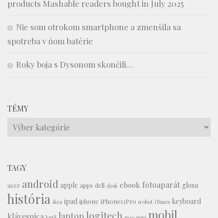
products Mashable readers bought in July 2025
Nie som otrokom smartphone a zmenšila sa
spotreba v ňom batérie
Roky boja s Dysonom skončili…
TÉMY
Témy
TAGY
android
fotoaparát
ebook
apple
glosa
acer
apps
dell
desk
história
ipad
keyboard
iphone
iPhone13Pro
ikea
irobot
iTunes
mobil
logitech
laptop
klávesnica
kutil
mac mini