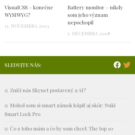
VisualCSS – konečne
Battery monitor – nikdy
WYSIWYG?
som jeho význam
nepochopil
13. NOVEMBRA 2003
5. DECEMBRA 2008
SLEDUJTE NÁS:
Zničí nás Skynet postavený z AI?
Mohol som si smart zámok kúpiť aj skôr: Nuki
Smart Lock Pro
Čo z toho mám a čo by som chcel: The top 10