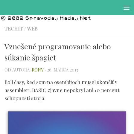
Preskočiť na obsah
TECHIT
/
WEB
Vznešené programovanie alebo
súkanie špagiet
OD AUTORA:
RONY
·
26. MARCA 2013
Boli časy, keď som na osembitoch musel skončiť v
assembleri. BASIC zjavne nepokryl ani 10 percent
schopností stroja.