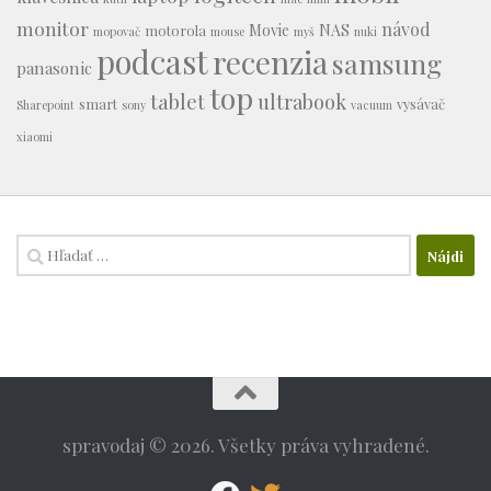
monitor
návod
Movie
NAS
motorola
mopovač
mouse
myš
nuki
podcast
recenzia
samsung
panasonic
top
tablet
ultrabook
smart
vysávač
Sharepoint
sony
vacuum
xiaomi
Hľadať:
spravodaj © 2026. Všetky práva vyhradené.