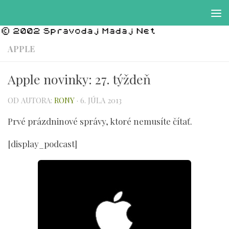
Preskočiť na obsah
APPLE
Apple novinky: 27. týždeň
OD AUTORA:
RONY
·
6. JÚLA 2013
Prvé prázdninové správy, ktoré nemusíte čítať.
[display_podcast]