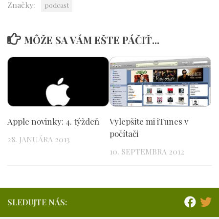
Značky:
podcast
MÔŽE SA VÁM EŠTE PÁČIŤ...
Apple novinky: 4. týždeň
Vylepšite mi iTunes v
počítači
28. JANUÁRA 2013
10. SEPTEMBRA 2012
SLEDUJTE NÁS: