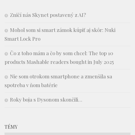
Zničí nás Skynet postavený z AI?
Mohol som si smart zámok kúpiť aj skôr: Nuki
Smart Lock Pro
Čo z toho mám a čo by som chcel: The top 10
products Mashable readers bought in July 2025
Nie som otrokom smartphone a zmenšila sa
spotreba v ňom batérie
Roky boja s Dysonom skončili…
TÉMY