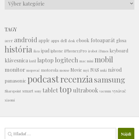
Témy
TAGY
android
fotoaparát
ebook
apple
glosa
acer
apps
dell
desk
história
ipad
keyboard
iphone
iPhone13Pro
ikea
irobot
iTunes
mobil
logitech
laptop
klávesnica
kutil
mac mini
monitor
návod
Movie
NAS
motorola
mopovač
mouse
myš
nuki
podcast
recenzia
samsung
panasonic
top
tablet
ultrabook
smart
vysávač
Sharepoint
sony
vacuum
xiaomi
Hľadať: