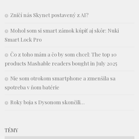
Zničí nás Skynet postavený z AI?
Mohol som si smart zámok kúpiť aj skôr: Nuki
Smart Lock Pro
Čo z toho mám a čo by som chcel: The top 10
products Mashable readers bought in July 2025
Nie som otrokom smartphone a zmenšila sa
spotreba v ňom batérie
Roky boja s Dysonom skončili…
TÉMY