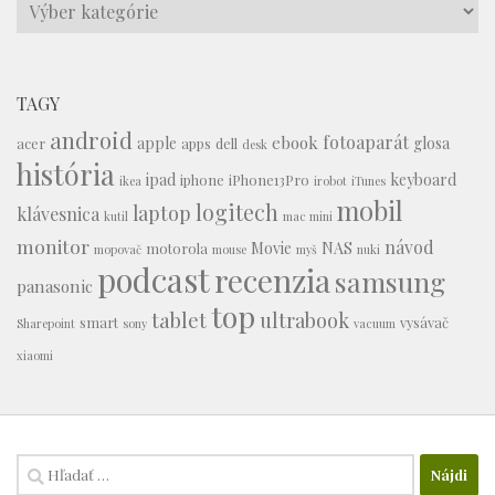
Témy
TAGY
android
fotoaparát
ebook
apple
glosa
acer
apps
dell
desk
história
ipad
keyboard
iphone
iPhone13Pro
ikea
irobot
iTunes
mobil
logitech
laptop
klávesnica
kutil
mac mini
monitor
návod
Movie
NAS
motorola
mopovač
mouse
myš
nuki
podcast
recenzia
samsung
panasonic
top
tablet
ultrabook
smart
vysávač
Sharepoint
sony
vacuum
xiaomi
Hľadať: