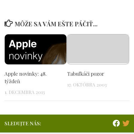
MÔŽE SA VÁM EŠTE PÁČIŤ...
Apple novinky: 48.
Tabuľkáči pozor
týždeň
17. OKTÓBRA 2003
1. DECEMBRA 2013
SLEDUJTE NÁS: