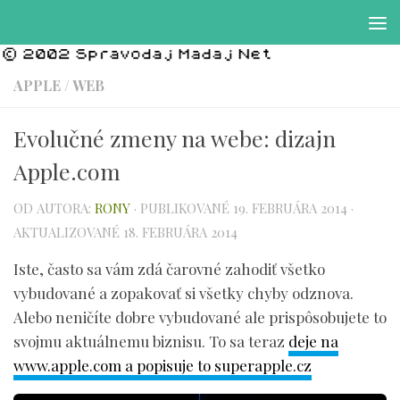
Preskočiť na obsah
APPLE
/
WEB
Evolučné zmeny na webe: dizajn
Apple.com
OD AUTORA:
RONY
· PUBLIKOVANÉ
19. FEBRUÁRA 2014
·
AKTUALIZOVANÉ
18. FEBRUÁRA 2014
Iste, často sa vám zdá čarovné zahodiť všetko
vybudované a zopakovať si všetky chyby odznova.
Alebo neničíte dobre vybudované ale prispôsobujete to
svojmu aktuálnemu biznisu. To sa teraz
deje na
www.apple.com a popisuje to superapple.cz