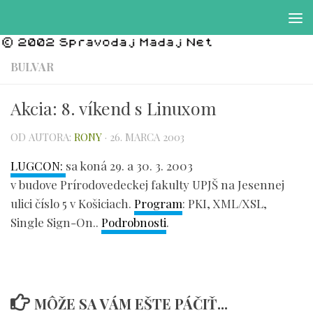
Preskočiť na obsah
BULVAR
Akcia: 8. víkend s Linuxom
OD AUTORA:
RONY
·
26. MARCA 2003
LUGCON:
sa koná 29. a 30. 3. 2003
v budove Prírodovedeckej fakulty UPJŠ na Jesennej
ulici číslo 5 v Košiciach.
Program
: PKI, XML/XSL,
Single Sign-On..
Podrobnosti
.
MÔŽE SA VÁM EŠTE PÁČIŤ...