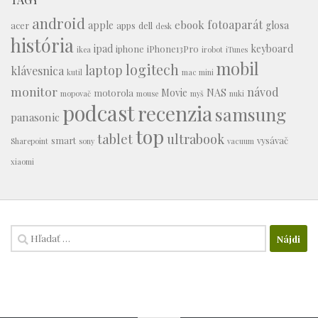
android
fotoaparát
ebook
apple
glosa
acer
apps
dell
desk
história
ipad
keyboard
iphone
iPhone13Pro
ikea
irobot
iTunes
mobil
logitech
laptop
klávesnica
kutil
mac mini
monitor
návod
Movie
NAS
motorola
mopovač
mouse
myš
nuki
podcast
recenzia
samsung
panasonic
top
tablet
ultrabook
smart
vysávač
Sharepoint
sony
vacuum
xiaomi
Hľadať: