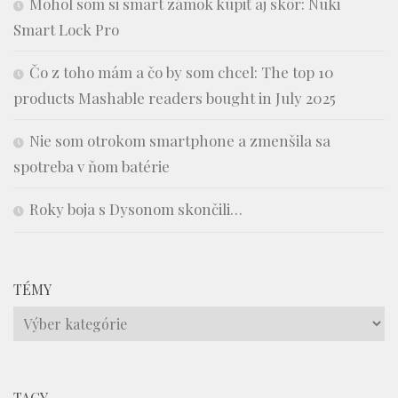
Mohol som si smart zámok kúpiť aj skôr: Nuki
Smart Lock Pro
Čo z toho mám a čo by som chcel: The top 10
products Mashable readers bought in July 2025
Nie som otrokom smartphone a zmenšila sa
spotreba v ňom batérie
Roky boja s Dysonom skončili…
TÉMY
Témy
TAGY