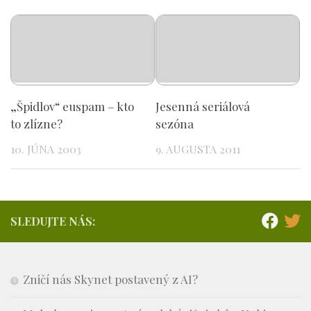
„Špidlov“ euspam – kto
Jesenná seriálová
to zlízne?
sezóna
10. JÚNA 2003
9. AUGUSTA 2011
SLEDUJTE NÁS:
Zničí nás Skynet postavený z AI?