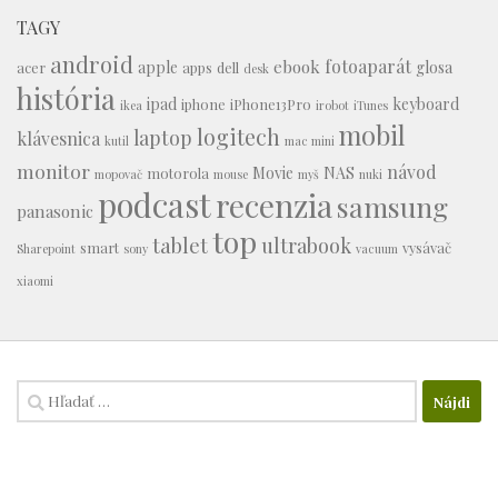
TAGY
android
fotoaparát
ebook
apple
glosa
acer
apps
dell
desk
história
ipad
keyboard
iphone
iPhone13Pro
ikea
irobot
iTunes
mobil
logitech
laptop
klávesnica
kutil
mac mini
monitor
návod
Movie
NAS
motorola
mopovač
mouse
myš
nuki
podcast
recenzia
samsung
panasonic
top
tablet
ultrabook
smart
vysávač
Sharepoint
sony
vacuum
xiaomi
Hľadať: