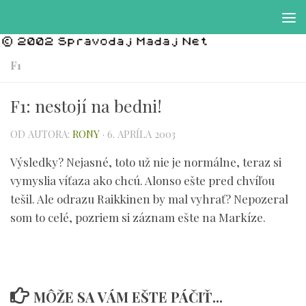
Preskočiť na obsah
F1
F1: nestojí na bedni!
OD AUTORA:
RONY
·
6. APRÍLA 2003
Výsledky? Nejasné, toto už nie je normálne, teraz si
vymyslia víťaza ako chcú. Alonso ešte pred chvíľou
tešil. Ale odrazu Raikkinen by mal vyhrať? Nepozeral
som to celé, pozriem si záznam ešte na Markíze.
MÔŽE SA VÁM EŠTE PÁČIŤ...