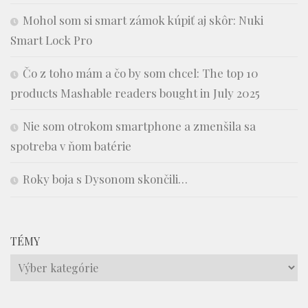
Mohol som si smart zámok kúpiť aj skôr: Nuki
Smart Lock Pro
Čo z toho mám a čo by som chcel: The top 10
products Mashable readers bought in July 2025
Nie som otrokom smartphone a zmenšila sa
spotreba v ňom batérie
Roky boja s Dysonom skončili…
TÉMY
Témy