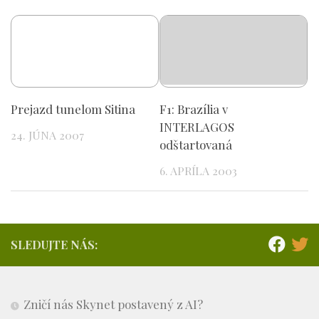
Prejazd tunelom Sitina
F1: Brazília v
INTERLAGOS
24. JÚNA 2007
odštartovaná
6. APRÍLA 2003
SLEDUJTE NÁS:
Zničí nás Skynet postavený z AI?