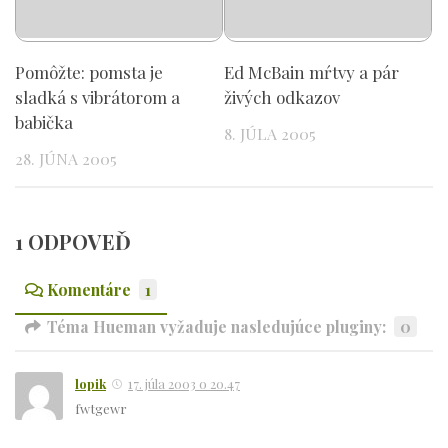
Pomôžte: pomsta je
Ed McBain mŕtvy a pár
sladká s vibrátorom a
živých odkazov
babička
8. JÚLA 2005
28. JÚNA 2005
1 ODPOVEĎ
Komentáre
1
Téma Hueman vyžaduje nasledujúce pluginy:
0
lopik
17. júla 2003 o 20.47
fwtgewr