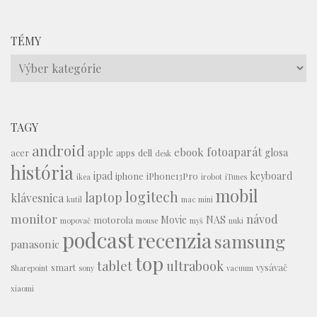
TÉMY
Témy
TAGY
android
fotoaparát
ebook
apple
glosa
acer
apps
dell
desk
história
ipad
keyboard
iphone
iPhone13Pro
ikea
irobot
iTunes
mobil
logitech
laptop
klávesnica
kutil
mac mini
monitor
návod
Movie
NAS
motorola
mopovač
mouse
myš
nuki
podcast
recenzia
samsung
panasonic
top
tablet
ultrabook
smart
vysávač
Sharepoint
sony
vacuum
xiaomi