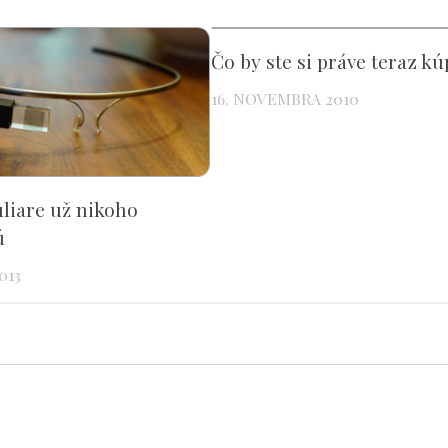
Čo by ste si práve teraz kú
16. NOVEMBRA 2010
liare už nikoho
ú
013