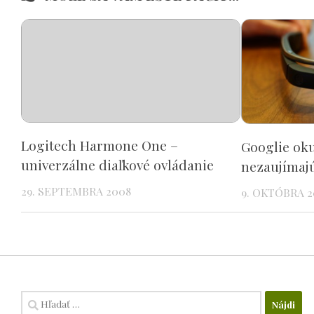
Logitech Harmone One –
Googlie oku
univerzálne diaľkové ovládanie
nezaujímaj
29. SEPTEMBRA 2008
9. OKTÓBRA 2
Hľadať: