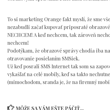
To si marketing Orange fakt myslí, že sme vš
nezabudli začať kupovať priposraté obrazové
NECHCEM! A keď nechcem, tak zároveň nechcem
nechcem!
Podotýkam, že obrazové správy chodia iba na
otravovanie posielaním SMSiek.
Už keď posrali SMS Internet tak som sa zapo
vykašľať na celé mobily, keď sa takto nechut
(mimochodom, sranda je, že na firemný mobil
MÔŽE SA VÁM EŠTE PÁČIŤ...