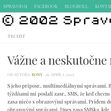
SPRAVODAJ
FACEBOOK
BLOGROLL
KONTA
Preskočiť na obsah
TECHIT
Vážne a neskutočne
OD AUTORA:
RONY
·
26. APRÍLA 2003
S jeho priposr.. multimediálnymi správami. 
týždňami mi poslali zasr.. SMS, že keď chcem
zasa niečo s obrazovými správami. Prídem dom
obrazovými správami. Dnes zasa SMSka, kde 