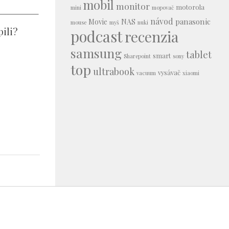
mobil
monitor
motorola
mini
mopovač
návod
panasonic
Movie
NAS
mouse
myš
nuki
pili?
podcast
recenzia
samsung
tablet
smart
Sharepoint
sony
top
ultrabook
vysávač
vacuum
xiaomi