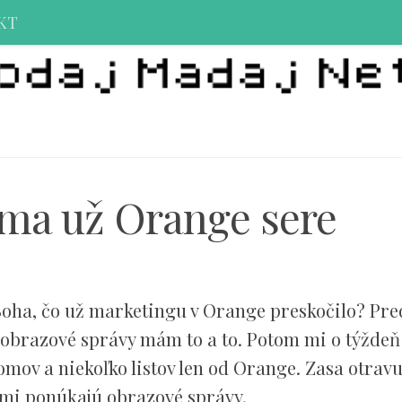
KT
 ma už Orange sere
Boha, čo už marketingu v Orange preskočilo? Pre
 obrazové správy mám to a to. Potom mi o týždeň 
ov a niekoľko listov len od Orange. Zasa otravu
mi ponúkajú obrazové správy.