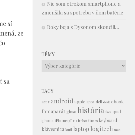
Nie som otrokom smartphone a
zmenšila sa spotreba v ňom batérie
me si
Roky boja s Dysonom skončili…
amená, že
čo
TÉMY
Témy
ť sa
TAGY
android
ebook
apple
acer
apps
dell
desk
história
fotoaparát
glosa
ipad
ikea
keyboard
iphone
iPhone13Pro
irobot
iTunes
logitech
laptop
klávesnica
kutil
mac