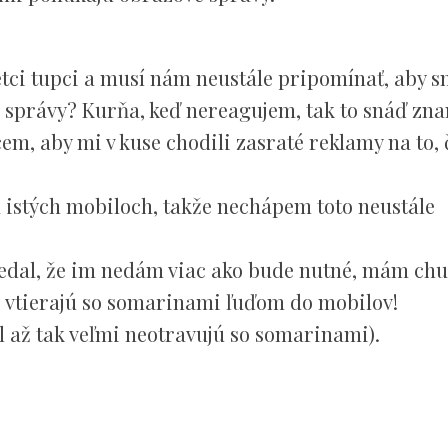
etci tupci a musí nám neustále pripomínať, aby s
 správy? Kurňa, keď nereagujem, tak to snáď zn
, aby mi v kuse chodili zasraté reklamy na to, 
 istých mobiloch, takže nechápem toto neustále
vedal, že im nedám viac ako bude nutné, mám chu
ne vtierajú so somarinami ľuďom do mobilov!
 až tak veľmi neotravujú so somarinami).