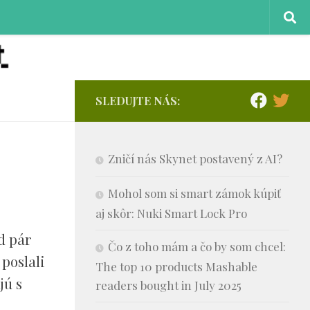
SLEDUJTE NÁS:
Zničí nás Skynet postavený z AI?
Mohol som si smart zámok kúpiť
aj skôr: Nuki Smart Lock Pro
d pár
Čo z toho mám a čo by som chcel:
poslali
The top 10 products Mashable
jú s
readers bought in July 2025